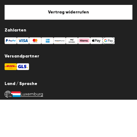
Cookie-Policy
Cookie-Einstellungen
Vertrag widerrufen
Zahlarten
Versandpartner
Land / Sprache
Luxemburg
de
© 2026 LLOYD Lifestyle GmbH
Alle Artikelpreise inkl. Mehrwertsteuer. Lieferung nur innerhalb
Luxemburgs.
*Gesamtpreis der letzten 30 Tage.