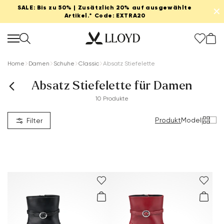
SALE: Bis zu 50% | Zusätzlich 20% auf ausgewählte
✕
Artikel.* Code: EXTRA20
Home
Damen
Schuhe
Classic
Absatz Stiefelette
Absatz Stiefelette für Damen
10 Produkte
Damen startseite
Produkt
Model
|
Filter
SALE
Neu
Schuhe
Bekleidung