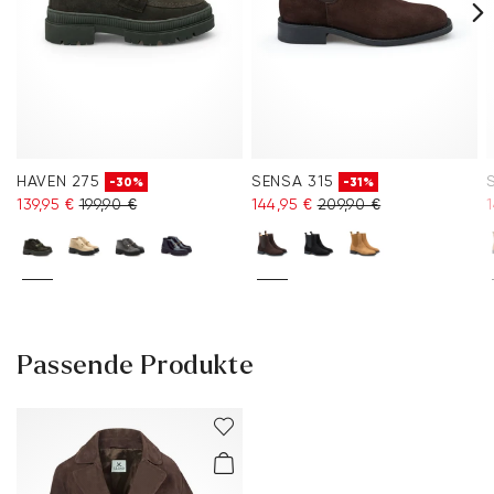
HAVEN 275
SENSA 315
-30%
-31%
139,95 €
199,90 €
144,95 €
209,90 €
1
Passende Produkte