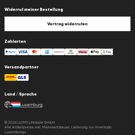
Datenschutz
Widerruf meiner Bestellung
Impressum
Cookie-Policy
Cookie-Einstellungen
Vertrag widerrufen
Zahlarten
Versandpartner
Land / Sprache
Luxemburg
de
© 2026 LLOYD Lifestyle GmbH
Alle Artikelpreise inkl. Mehrwertsteuer. Lieferung nur innerhalb
Luxemburgs.