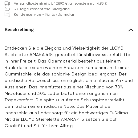
Versandkostenfrei ab 129,90 €, ansonsten nur 4,95 €
30 Tage kostenfreie Rückgabe
Kundenservice - Kontaktformular
Beschreibung
Entdecken Sie die Eleganz und Vielseitigkeit der LLOYD
Stiefelette AMARA 415, gestaltet für stilbewusste Auftritte
in Ihrer Freizeit. Das Obermaterial besteht aus feinem
Rauleder in einem warmen Braunton, kombiniert mit einer
Gummisohle, die das schlanke Design ideal ergänzt. Der
praktische Reißverschluss ermöglicht ein einfaches An- und
Ausziehen. Das Innenfutter aus einer Mischung von 70%
Microfaser und 30% Leder bietet einen angenehmen
Tragekomfort. Die spitz zulaufende Schuhspitze verleiht
dem Schuh eine modische Note. Das Material der
Innensohle aus Leder sorgt für ein hochwertiges Fußklima.
Mit der LLOYD Stiefelette AMARA 415 setzen Sie auf
Qualität und Stil für Ihren Alltag.