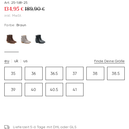
Art. 25-168-25
134,95 €
189,90 €
inkl. MwSt.
Farbe:
Braun
eu
uk
us
Finde Deine Größe
35
36
36.5
37
38
38.5
39
40
40.5
41
Lieferzeit 5-6 Tage mit DHL oder GLS