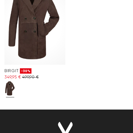
BIRGIT
-30%
349,95 €
499,90 €