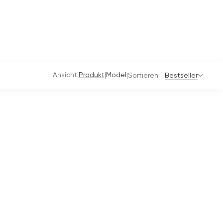
Ansicht:
|
Produkt
Model
|
Sortieren:
Bestseller