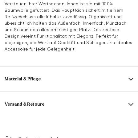
Verstauen Ihrer Wertsachen. Innen ist sie mit 100%
Baumwolle gefüttert. Das Hauptfach sichert mit einem
Reißverschluss alle Inhalte zuverlässig. Organisiert und
übersichtlich halten das Außenfach, Innenfach, Münzfach
und Scheinfach alles am richtigen Platz. Das zeitlose
Design vereint Funktionalität mit Eleganz. Perfekt für
diejenigen, die Wert auf Qualität und Stil legen. Ein ideales
Accessoire für jede Gelegenheit.
Material & Pflege
Obermaterial:
Glattleder
Futter:
100% Baumwolle
Versand & Retoure
Fächer:
Außenfach
Innenfach
Münzfach
Lieferzeit 5-6 Tage mit DHL oder GLS
Scheinfach
Versandkostenfrei ab 129,90 €, ansonsten nur 4,95 €
Absatzhöhe:
0 mm
30 Tage kostenfreie Rückgabe