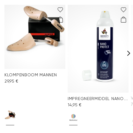
KLOMPENBOOM MANNEN
29,95 €
IMPREGNEERMIDDEL NANO PROTECT SPRAY
7
14,95 €