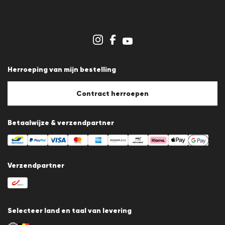
Persberichten
Carrière
Dealergedeelte
Winkeloverzicht
Klokkenluidersregeling
Algemene voorwaarden
Gegevensbescherming
Herroeping van mijn bestelling
Afdruk
Cookiebeleid
Cookie-instellingen
Contract herroepen
Betaalwijze & verzendpartner
Verzendpartner
Selecteer land en taal van levering