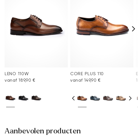
Veelgestelde vragen
.
LENO 110W
CORE PLUS 110
vanaf 189,90 €
vanaf 149,90 €
1
Aanbevolen producten