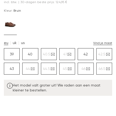
incl. btw.
|
30-dagen beste prijs: 124,95 €
Kleur:
Bruin
eu
uk
us
Vind je maat
39
40
40.5
41
42
42.5
43
44
44.5
45
46
46.5
Het model valt groter uit! We raden aan een maat
kleiner te bestellen.