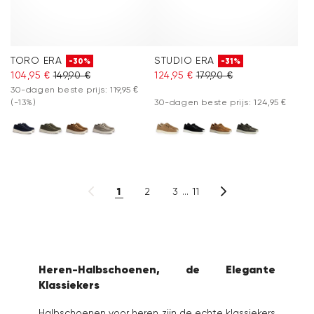
TORO ERA
STUDIO ERA
-30%
-31%
104,95 €
149,90 €
124,95 €
179,90 €
30-dagen beste prijs: 119,95 €
(-13%)
30-dagen beste prijs: 124,95 €
1
2
3
11
Heren-Halbschoenen, de Elegante
Klassiekers
Halbschoenen voor heren zijn de echte klassiekers