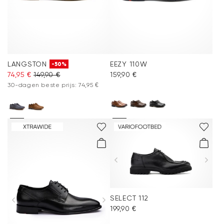
LANGSTON
EEZY 110W
-50%
74,95 €
149,90 €
159,90 €
30-dagen beste prijs: 74,95 €
SELECT 112
199,90 €