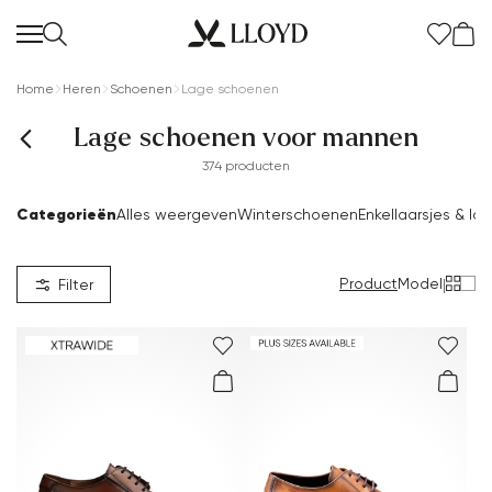
Home
Heren
Schoenen
Lage schoenen
Lage schoenen voor mannen
374 producten
Categorieën
Alles weergeven
Winterschoenen
Enkellaarsjes & la
Product
Model
|
Filter