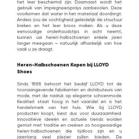
het leer beschermd zijn. Daarnaast wordt het
gebruik van impregneersprays aanbevolen. Deze
voorkomen dat water in het materiaal doordringt.
Anders zou de vochtigheid geleidelijk de structuur
breken en het leer broos maken. Als u deze
eenvoudige onderhoudstips in acht neemt,
kunnen uw heren-halbschoenen enkele jaren
langer meegaan – natuurlijk afhankelijk van hoe
vaak u ze draagt.
Heren-Halbschoenen Kopen bij LLOYD
Shoes
Sinds 1888 behoort het bedrijf LLOYD tot de
toonaangevende fabrikanten en distributeurs van
mode, met de nadruk op elegante schoenmode.
Kwaliteit staat hoog in het vaandel en is het
handelsmerk van het huis. Wie bij LLOYD
producten koopt, kiest dus voor duurzaamheid.
Innovatieve ideeën en actuele trends worden
gemixt met traditie en creëren zo hoogwaardige
heren-halbschoenen die tijdloos zijn en u
jarenlang veel plezier zullen bieden. De