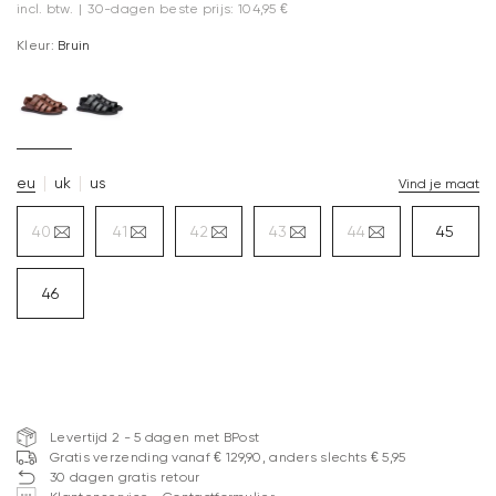
incl. btw.
|
30-dagen beste prijs: 104,95 €
Kleur:
Bruin
eu
uk
us
Vind je maat
40
41
42
43
44
45
46
Levertijd 2 - 5 dagen met BPost
Gratis verzending vanaf € 129,90, anders slechts € 5,95
30 dagen gratis retour