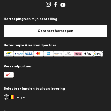
Winkeloverzicht
Klokkenluidersregeling
Algemene voorwaarden
Gegevensbescherming
Herroeping van mijn bestelling
Afdruk
Cookiebeleid
Cookie-instellingen
Contract herroepen
Betaalwijze & verzendpartner
Verzendpartner
Selecteer land en taal van levering
België
nl