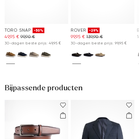
TORO SNAP
ROVER
-50%
-29%
49,95 €
99,90 €
99,95 €
139,90 €
1
30-dagen beste prijs: 49,95 €
30-dagen beste prijs: 99,95 €
Bijpassende producten