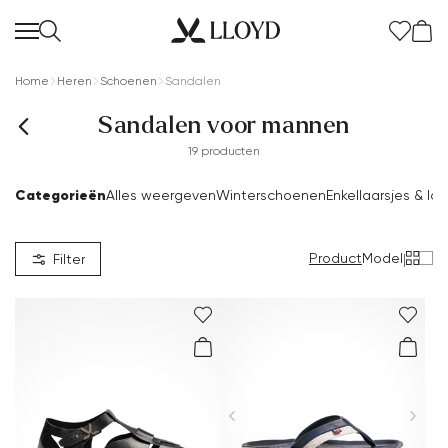
Home
Heren
Schoenen
Sandalen
Sandalen voor mannen
19 producten
Categorieën
Alles weergeven
Winterschoenen
Enkellaarsjes & la
Product
Model
|
Filter