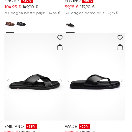
EMORY
EDVINO
-30%
-50%
104,95 €
149,90 €
59,95 €
119,90 €
30-dagen beste prijs: 104,95 €
30-dagen beste prijs: 59,95 €
EMILIANO
WADE
-29%
-50%