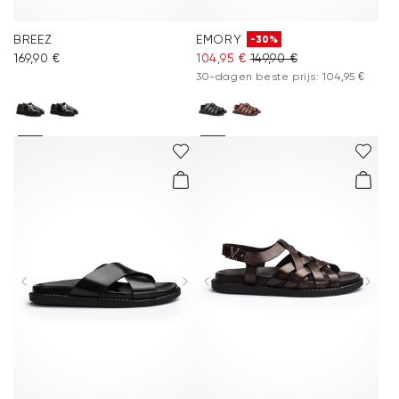
BREEZ
EMORY
-30%
169,90 €
104,95 €
149,90 €
30-dagen beste prijs: 104,95 €