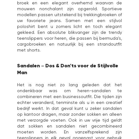
broek en een elegant overhemd waarvan de
mouwen nonchalant zijn opgerold. Sportieve
modellen passen uitstekend bij trekkingbroeken of
uw favoriete jeans. Samen met een stijlvol
poloshirt bent u zomers licht en toch elegant
gekleed. Een absolute blikvanger zijn de trendy
teenslippers voor heren, die passen bij bermuda's,
cargobroeken en natuurlijk bij een strandoutfit
met shorts.
Sandalen – Dos & Don'ts voor de Stijlvolle
Man
Het is nog niet zo lang geleden dat het
ondenkbaar was om heren-sandalen te
combineren met een businessoutfit. Die tijden zijn
echter veranderd, tenminste als u in een creatief
bedrijf werkt. In dat geval kunt u zeker sandalen
op kantoor dragen, maar zonder sokken en alleen
met verzorgde voeten. Ook in uw vrije tijd geldt
dat sokken en sandalen niet gecombineerd
moeten worden. En vanzelfsprekend zijn
teenslippers in elk geval ongepast voor gebruik