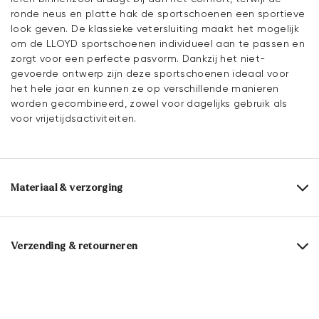
ronde neus en platte hak de sportschoenen een sportieve
look geven. De klassieke vetersluiting maakt het mogelijk
om de LLOYD sportschoenen individueel aan te passen en
zorgt voor een perfecte pasvorm. Dankzij het niet-
gevoerde ontwerp zijn deze sportschoenen ideaal voor
het hele jaar en kunnen ze op verschillende manieren
worden gecombineerd, zowel voor dagelijks gebruik als
voor vrijetijdsactiviteiten.
Materiaal & verzorging
Productieschaal:
EU-maten
Bovenwerk:
Glad leer
Rauleder
Verzending & retourneren
Voering:
60% Leer
40% Textiel
Levertijd 2 - 5 dagen met DHL Parcel NL
Voering:
Leer/textiel
Gratis verzending vanaf € 129,90, anders slechts € 5,95