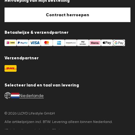
Herroeping van mijn bestelling
Afdruk
Cookiebeleid
Cookie-instellingen
Contract herroepen
Betaalwijze & verzendpartner
Verzendpartner
Selecteer land en taal van levering
Niederlande
nl
© 2026 LLOYD Lifestyle GmbH
Alle artikelprijzen incl. BTW. Levering alleen binnen Nederland.
*Totale prijs van de laatste 30 dagen.