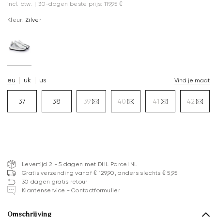
incl. btw.
|
30-dagen beste prijs: 119,95 €
Kleur:
Zilver
eu
uk
us
Vind je maat
37
38
39
40
41
42
Levertijd 2 - 5 dagen met DHL Parcel NL
Gratis verzending vanaf € 129,90, anders slechts € 5,95
30 dagen gratis retour
Klantenservice - Contactformulier
Omschrijving