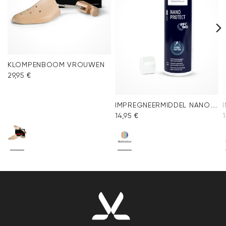
KLOMPENBOOM VROUWEN
29,95 €
IMPREGNEERMIDDEL NANO PROTECT SPRAY
14,95 €
1