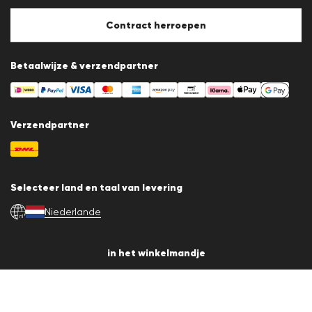
Cookiebeleid
Cookie-instellingen
Contract herroepen
Betaalwijze & verzendpartner
Verzendpartner
Selecteer land en taal van levering
Niederlande
nl
in het winkelmandje
© 2026 LLOYD Lifestyle GmbH
Alle artikelprijzen incl. BTW. Levering alleen binnen Nederland.
*Totale prijs van de laatste 30 dagen.