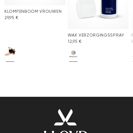
KLOMPENBOOM VROUWEN
29,95 €
WAX VERZORGINGSSPRAY
12,95 €
1