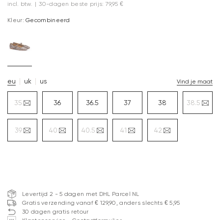
incl. btw.
|
30-dagen beste prijs: 79,95 €
Kleur:
Gecombineerd
eu
uk
us
Vind je maat
35
36
36.5
37
38
38.5
39
40
40.5
41
42
Levertijd 2 - 5 dagen met DHL Parcel NL
Gratis verzending vanaf € 129,90, anders slechts € 5,95
30 dagen gratis retour