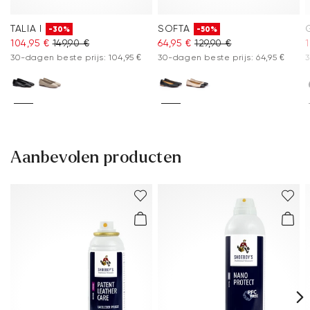
TALIA I
SOFTA
-30%
-50%
104,95 €
149,90 €
64,95 €
129,90 €
30-dagen beste prijs: 104,95 €
30-dagen beste prijs: 64,95 €
3
Aanbevolen producten