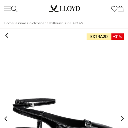
Home
Dames
Schoenen
Ballerina's
SHADOW
-31%