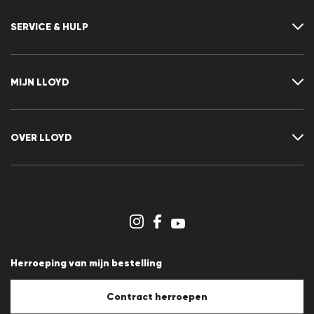
SERVICE & HULP
Neem contact met ons op
FAQ
MIJN LLOYD
Maattabel
Advisor
Retour
Klant account
Contract herroepen
Verlanglijst
OVER LLOYD
Nieuwsbrief
Persberichten
Carrière
Dealergedeelte
Winkeloverzicht
Klokkenluidersregeling
Algemene voorwaarden
Gegevensbescherming
Herroeping van mijn bestelling
Afdruk
Cookiebeleid
Cookie-instellingen
Contract herroepen