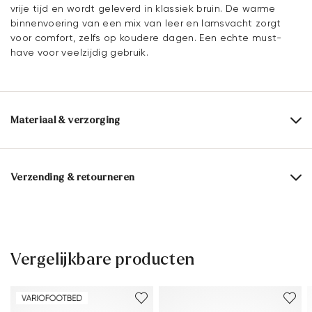
vrije tijd en wordt geleverd in klassiek bruin. De warme
binnenvoering van een mix van leer en lamsvacht zorgt
voor comfort, zelfs op koudere dagen. Een echte must-
have voor veelzijdig gebruik.
Materiaal & verzorging
Productieschaal:
UK-maten
Bovenwerk:
Gekorreld leer
Verzending & retourneren
Voering:
80% Lamsleer
20% Leer
Levertijd 2 - 5 dagen met DHL Parcel NL
Materiaal binnenzool:
Textiel
Gratis verzending vanaf € 129,90, anders slechts € 5,95
Zool:
Rubberen zool
30 dagen gratis retour
Vergelijkbare producten
Klantenservice - Contactformulier
Schoenleest:
ANDOR.
Meer informatie over dit onderwerp vindt u in het gedeelte
Verzending
en
Retourzending
.