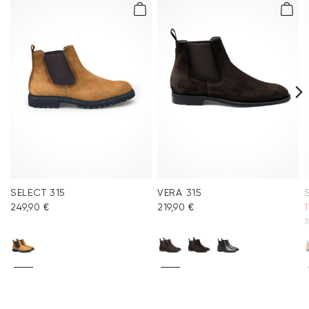
Veelgestelde vragen
.
SELECT 315
VERA 315
249,90 €
219,90 €
1
3