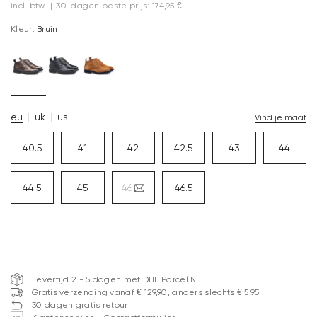
incl. btw.
|
30-dagen beste prijs: 174,95 €
Kleur:
Bruin
eu
uk
us
Vind je maat
40.5
41
42
42.5
43
44
44.5
45
46
46.5
Levertijd 2 - 5 dagen met DHL Parcel NL
Gratis verzending vanaf € 129,90, anders slechts € 5,95
30 dagen gratis retour