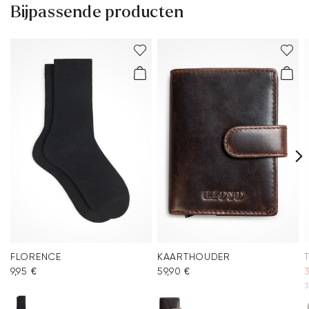
Bijpassende producten
FLORENCE
KAARTHOUDER
9,95 €
59,90 €
3
3