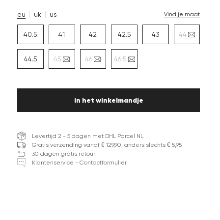
eu
uk
us
Vind je maat
40.5
41
42
42.5
43
44
44.5
45
46
46.5
in het winkelmandje
Levertijd 2 - 5 dagen met DHL Parcel NL
Gratis verzending vanaf € 129,90, anders slechts € 5,95
30 dagen gratis retour
Klantenservice - Contactformulier