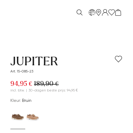
nl
JUPITER
Art. 15-085-23
94,95 €
189,90 €
incl. btw.
|
30-dagen beste prijs: 94,95 €
Kleur:
Bruin