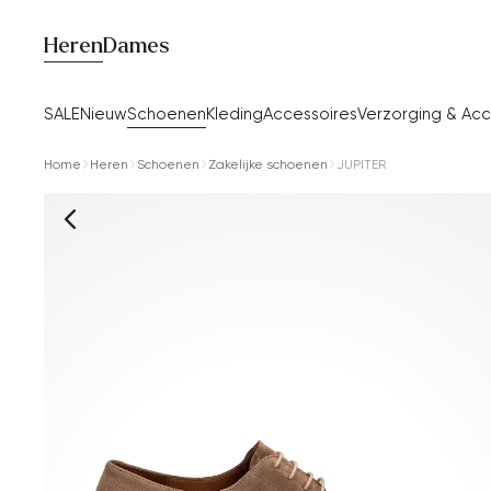
Heren
Dames
SALE
Nieuw
Schoenen
Kleding
Accessoires
Verzorging & Acc
Home
Heren
Schoenen
Zakelijke schoenen
JUPITER