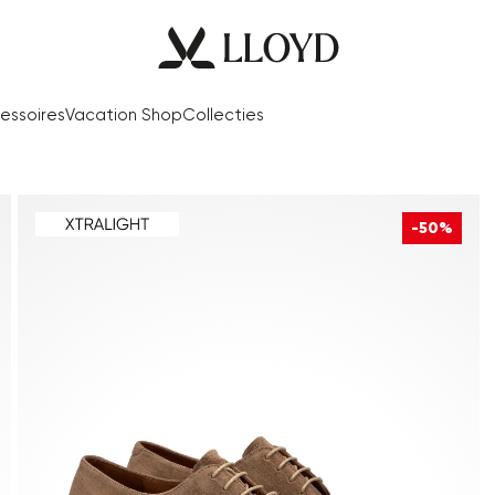
essoires
Vacation Shop
Collecties
-50%