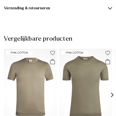
Verzending & retourneren
Levertijd 2 - 5 dagen met DHL Parcel NL
Gratis verzending vanaf € 129,90, anders slechts € 5,95
30 dagen gratis retour
Vergelijkbare producten
Klantenservice - Contactformulier
Meer informatie over dit onderwerp vindt u in het gedeelte
Verzending
en
Retourzending
.
Veelgestelde vragen
.