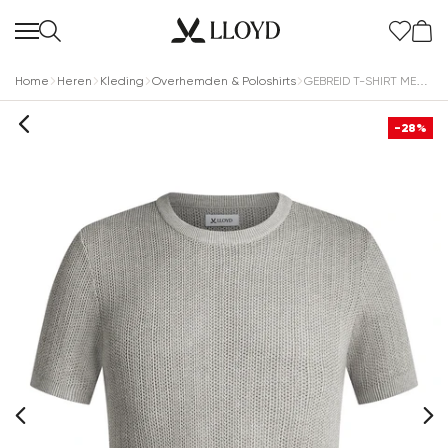
Home
Heren
Kleding
Overhemden & Poloshirts
GEBREID T-SHIRT MET RONDE HALS
-28%