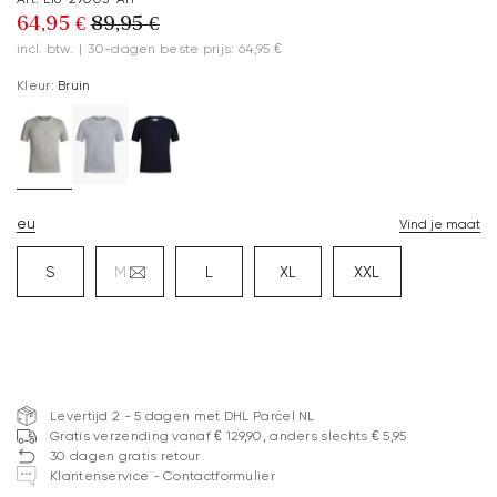
64,95 €
89,95 €
incl. btw.
|
30-dagen beste prijs: 64,95 €
Kleur:
Bruin
eu
Vind je maat
S
M
L
XL
XXL
Levertijd 2 - 5 dagen met DHL Parcel NL
Gratis verzending vanaf € 129,90, anders slechts € 5,95
30 dagen gratis retour
Klantenservice - Contactformulier