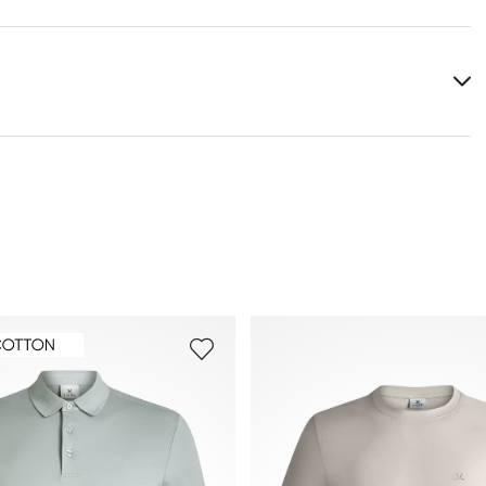
Meer informatie over dit onderwerp vindt u in het
5
gedeelte
Verzending
en
Retourzending
.
Veelgestelde vragen
.