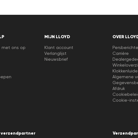
LP
MIJN LLOYD
OVER LLOY
 met ons op
Klant account
Persbericht
Verlanglijst
Carrière
Nieuwsbrief
Dealergede
Winkeloverzi
Klokkenluide
oepen
Algemene v
Gegevensbe
Afdruk
Cookiebelei
Cookie-inste
& verzendpartner
Verzendpar