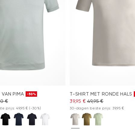
 VAN PIMA
T-SHIRT MET RONDE HALS
-50%
90 €
39,95 €
49,95 €
e prijs: 49,95 €
(-30%)
30-dagen beste prijs: 39,95 €