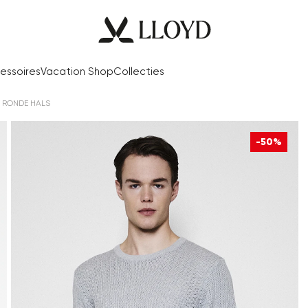
essoires
Vacation Shop
Collecties
T RONDE HALS
-50%