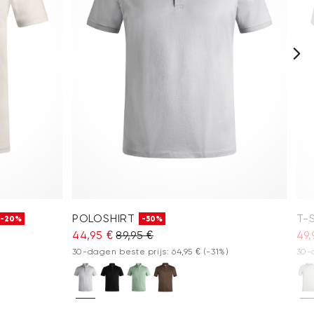
POLOSHIRT
T-
-20%
-50%
44,95 €
89,95 €
49,
30-dagen beste prijs: 64,95 €
(-31%)
30-d