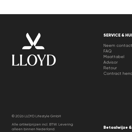
SERVICE & HU
Neem contact
FAQ
Maattabel
Advisor
Retour
Contract herr
© 2026 LLOYD Lifestyle GmbH
Alle artikelprijzen incl. BTW. Levering
Betaalwijze 
alleen binnen Nederland.