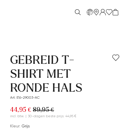
nl
GEBREID T-
SHIRT MET
RONDE HALS
Art. E16-29003-AC
44,95 €
89,95 €
incl. btw.
|
30-dagen beste prijs: 44,95 €
Kleur:
Grijs