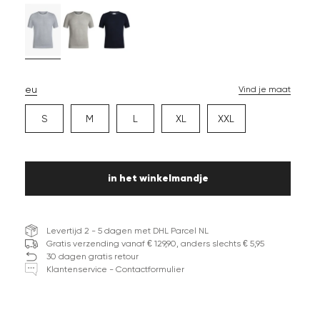
eu
Vind je maat
S
M
L
XL
XXL
in het winkelmandje
Levertijd 2 - 5 dagen met DHL Parcel NL
Gratis verzending vanaf € 129,90, anders slechts € 5,95
30 dagen gratis retour
Klantenservice - Contactformulier