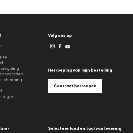
D
Volg ons op
en
elte
cht
rsregeling
Herroeping van mijn bestelling
oorwaarden
scherming
Contract herroepen
d
llingen
tner
Selecteer land en taal van levering