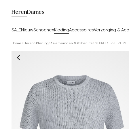
Heren
Dames
SALE
Nieuw
Schoenen
Kleding
Accessoires
Verzorging & Acc
Home
Heren
Kleding
Overhemden & Poloshirts
GEBREID T-SHIRT ME