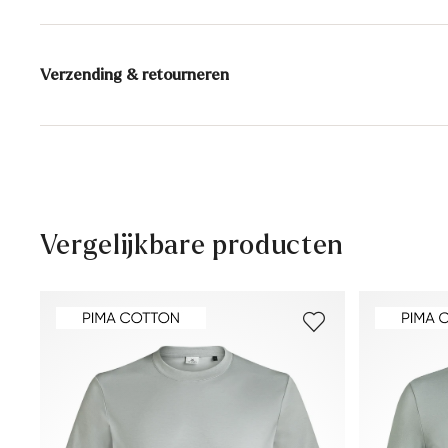
Samenstelling materiaal:
100% katoen
Verzending & retourneren
Levertijd 2 - 5 dagen met DHL Parcel NL
Gratis verzending vanaf € 129,90, anders slechts € 5,9
30 dagen gratis retour
Klantenservice - Contactformulier
Vergelijkbare producten