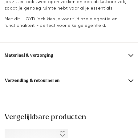
jas zitten ook twee open zakken en een afsluitbare zak,
zodat je genoeg ruimte hebt voor al je essentials.
Met dit LLOYD jack kies je voor tijdloze elegantie en
functionaliteit - perfect voor elke gelegenheid.
Materiaal & verzorging
Bovenwerk:
Textiel
Samenstelling materiaal:
60% Wol
40% Polyester
Verzending & retourneren
Voering:
52% Polyester
48% Viscose
Levertijd 2 - 5 dagen met DHL Parcel NL
Gratis verzending vanaf € 129,90, anders slechts € 5,95
30 dagen gratis retour
Vergelijkbare producten
Klantenservice - Contactformulier
Meer informatie over dit onderwerp vindt u in het gedeelte