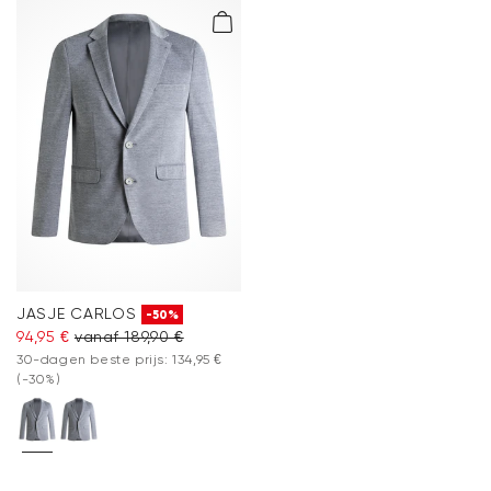
Verzending
en
Retourzending
.
Veelgestelde vragen
.
JASJE CARLOS
-50%
94,95 €
vanaf 189,90 €
30-dagen beste prijs: 134,95 €
(-30%)