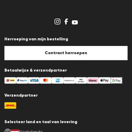
Persberichten
Carrière
Dealergedeelte
Winkeloverzicht
Klokkenluidersregeling
Algemene voorwaarden
Gegevensbescherming
Herroeping van mijn bestelling
Afdruk
Cookiebeleid
Cookie-instellingen
Contract herroepen
Betaalwijze & verzendpartner
Verzendpartner
Selecteer land en taal van levering
Niederlande