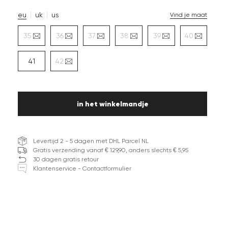
eu
uk
us
Vind je maat
35
36
37
38
39
40
41
42
in het winkelmandje
Levertijd 2 - 5 dagen met DHL Parcel NL
Gratis verzending vanaf € 129,90, anders slechts € 5,95
30 dagen gratis retour
Klantenservice - Contactformulier