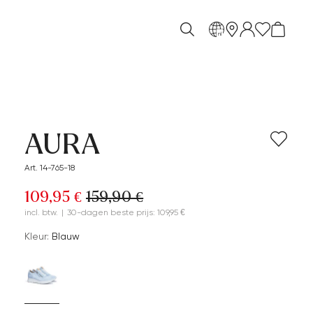
nl
AURA
Art. 14-765-18
109,95 €
159,90 €
incl. btw.
|
30-dagen beste prijs: 109,95 €
Kleur:
Blauw