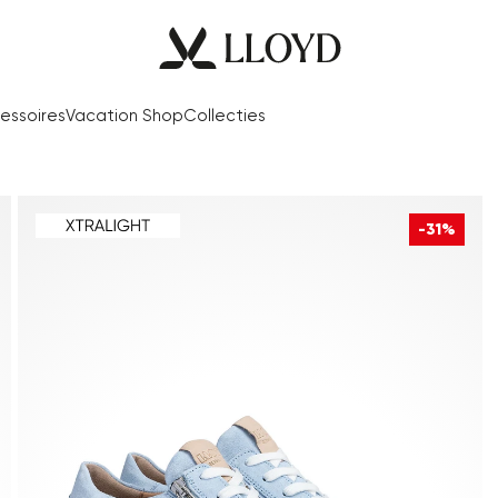
essoires
Vacation Shop
Collecties
-31%