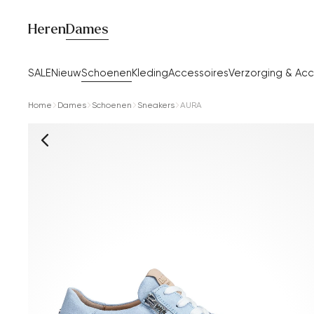
Heren
Dames
SALE
Nieuw
Schoenen
Kleding
Accessoires
Verzorging & Acc
Home
Dames
Schoenen
Sneakers
AURA