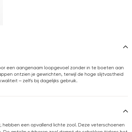
t voor een aangenaam loopgevoel zonder in te boeten aan
pen ontzien je gewrichten, terwijl de hoge slijtvastheid
liteit – zelfs bij dagelijks gebruik.
r, hebben een opvallend lichte zool. Deze veterschoenen
ven. De antislip rubberen zool dempt de schokken tijdens het