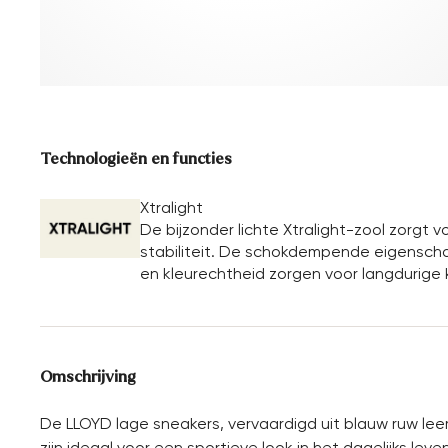
Technologieën en functies
Xtralight
De bijzonder lichte Xtralight-zool zorg
stabiliteit. De schokdempende eigenschap
en kleurechtheid zorgen voor langdurige kwa
Omschrijving
De LLOYD lage sneakers, vervaardigd uit blauw ruw lee
zijn ideaal voor een sportieve look in het dagelijks le