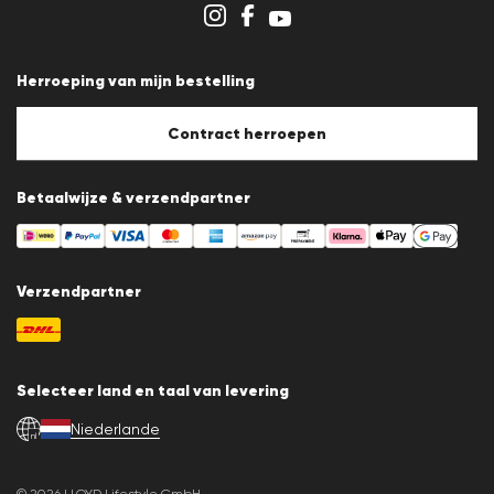
Klokkenluidersregeling
Algemene voorwaarden
Gegevensbescherming
Herroeping van mijn bestelling
Afdruk
Cookiebeleid
Cookie-instellingen
Contract herroepen
Betaalwijze & verzendpartner
Verzendpartner
Selecteer land en taal van levering
Niederlande
nl