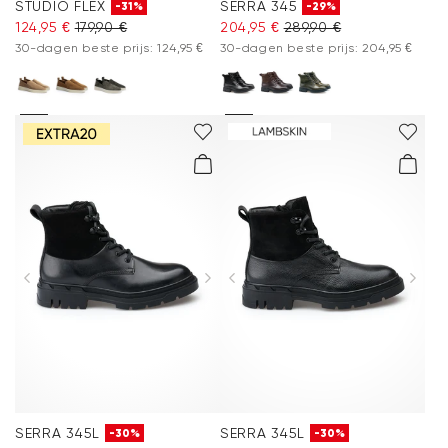
STUDIO FLEX
SERRA 345
-31%
-29%
124,95 €
179,90 €
204,95 €
289,90 €
30-dagen beste prijs: 124,95 €
30-dagen beste prijs: 204,95 €
SERRA 345L
SERRA 345L
-30%
-30%