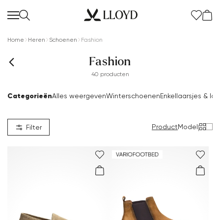
Home
Heren
Schoenen
Fashion
Fashion
40 producten
Categorieën
Alles weergeven
Winterschoenen
Enkellaarsjes & la
Dames startpagina
SALE
Product
Model
|
Filter
Nieuw
Extra 20%
Schoenen