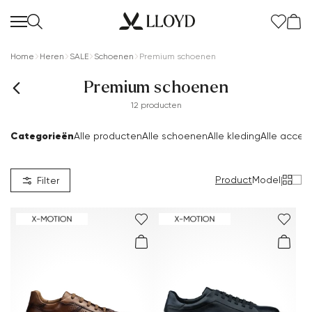
Home
Heren
SALE
Schoenen
Premium schoenen
Premium schoenen
12 producten
Categorieën
Alle producten
Alle schoenen
Alle kleding
Alle acces
Product
Model
|
Filter