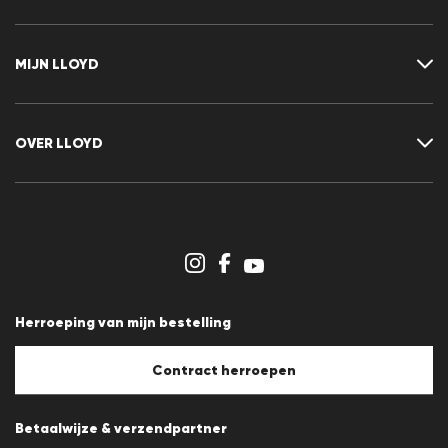
Neem contact met ons op
FAQ
MIJN LLOYD
Maattabel
Advisor
Retour
Klant account
Contract herroepen
Verlanglijst
OVER LLOYD
Nieuwsbrief
Persberichten
Carrière
Dealergedeelte
Winkeloverzicht
Klokkenluidersregeling
Algemene voorwaarden
Gegevensbescherming
Herroeping van mijn bestelling
Afdruk
Cookiebeleid
Cookie-instellingen
Contract herroepen
Betaalwijze & verzendpartner