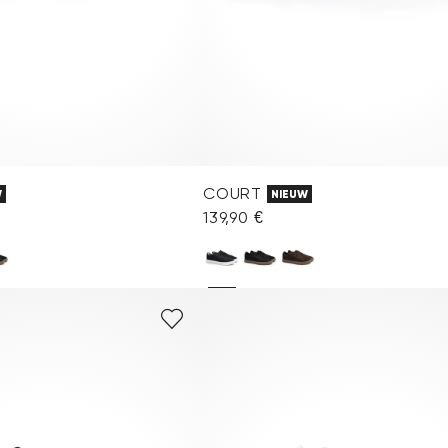
COURT
W
NIEUW
139,90 €