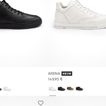
ARENA
NIEUW
149,90 €