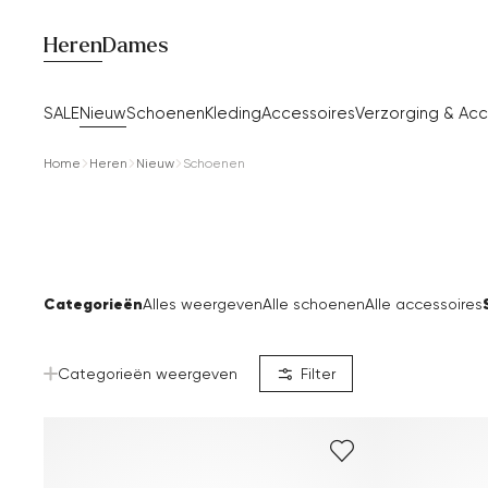
Heren
Dames
SALE
Nieuw
Schoenen
Kleding
Accessoires
Verzorging & Acc
Home
Heren
Nieuw
Schoenen
Categorieën
Alles weergeven
Alle schoenen
Alle accessoires
Categorieën weergeven
Filter