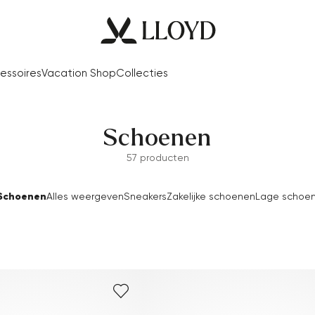
essoires
Vacation Shop
Collecties
Schoenen
57 producten
Schoenen
Alles weergeven
Sneakers
Zakelijke schoenen
Lage schoe