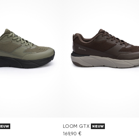
LOOM GTX
IEUW
NIEUW
169,90 €