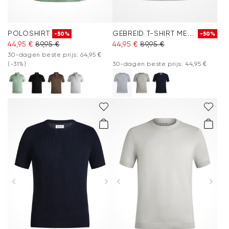
POLOSHIRT
GEBREID T-SHIRT MET RONDE HALS
-50%
-50%
44,95 €
89,95 €
44,95 €
89,95 €
30-dagen beste prijs: 64,95 €
(-31%)
30-dagen beste prijs: 44,95 €