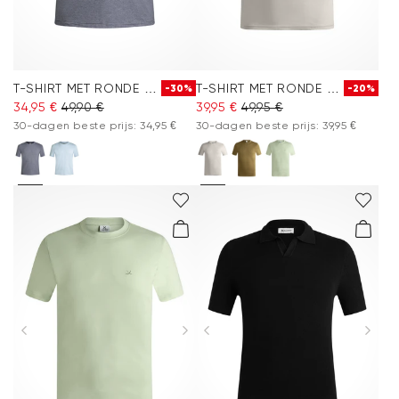
T-SHIRT MET RONDE HALS
T-SHIRT MET RONDE HALS
-30%
-20%
34,95 €
49,90 €
39,95 €
49,95 €
30-dagen beste prijs: 34,95 €
30-dagen beste prijs: 39,95 €