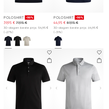
POLOSHIRT
POLOSHIRT
-50%
-50%
39,95 €
79,95 €
44,95 €
89,95 €
30-dagen beste prijs: 54,95 €
30-dagen beste prijs: 64,95 €
(-27%)
(-31%)