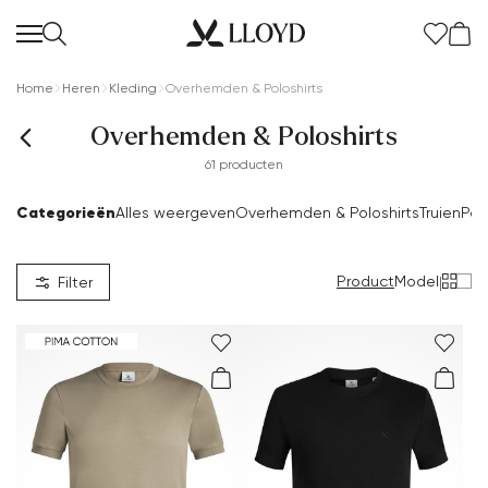
Home
Heren
Kleding
Overhemden & Poloshirts
Overhemden & Poloshirts
61 producten
Categorieën
Alles weergeven
Overhemden & Poloshirts
Truien
Pak
Product
Model
|
Filter