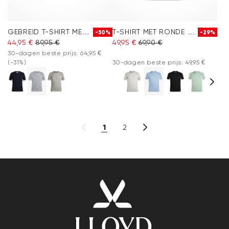
GEBREID T-SHIRT MET RONDE HALS
T-SHIRT MET RONDE HALS
-50%
-29%
44,95 €
89,95 €
49,95 €
69,90 €
30-dagen beste prijs: 64,95 €
(-31%)
30-dagen beste prijs: 49,95 €
1
2