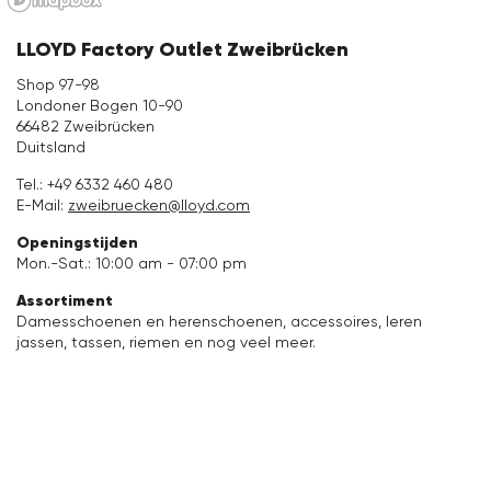
Kleding
LLOYD Factory Outlet Zweibrücken
Shop 97-98
Accessoires
Londoner Bogen 10-90
66482 Zweibrücken
Verzorging & Accessoires
Duitsland
Tel.:
+49 6332 460 480
E-Mail:
zweibruecken@lloyd.com
Vacation Shop
Openingstijden
Mon.-Sat.: 10:00 am - 07:00 pm
Collecties
Assortiment
Damesschoenen en herenschoenen, accessoires, leren
jassen, tassen, riemen en nog veel meer.