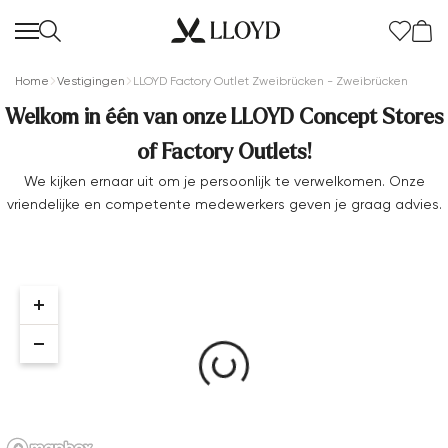
Home
Vestigingen
LLOYD Factory Outlet Zweibrücken - Zweibrücken
Welkom in één van onze LLOYD Concept Stores
of Factory Outlets!
We kijken ernaar uit om je persoonlijk te verwelkomen. Onze
vriendelijke en competente medewerkers geven je graag advies.
Dames startpagina
SALE
Nieuw
Extra 20%
Schoenen