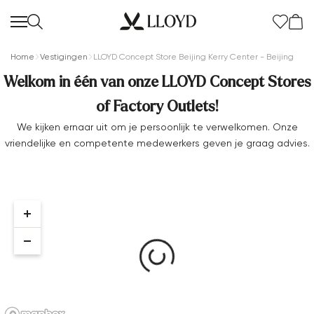
Home
Vestigingen
LLOYD Concept Store Beijing Kerry Center - Beijing
Welkom in één van onze LLOYD Concept Stores
of Factory Outlets!
We kijken ernaar uit om je persoonlijk te verwelkomen. Onze
vriendelijke en competente medewerkers geven je graag advies.
Dames startpagina
SALE
Nieuw
Schoenen
Kleding