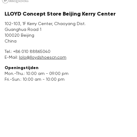
Accessoires
LLOYD Concept Store Beijing Kerry Center
102-103, 1F Kerry Center, Chaoyang Dist.
Verzorging & Accessoires
Guanghua Road 1
100020 Beijing
Vacation Shop
China
Tel.:
+86 010 88865040
E-Mail:
lolo@lloydshoescn.com
Collecties
Openingstijden
Mon.-Thu.: 10:00 am - 09:00 pm
Fri.-Sun.: 10:00 am - 10:00 pm