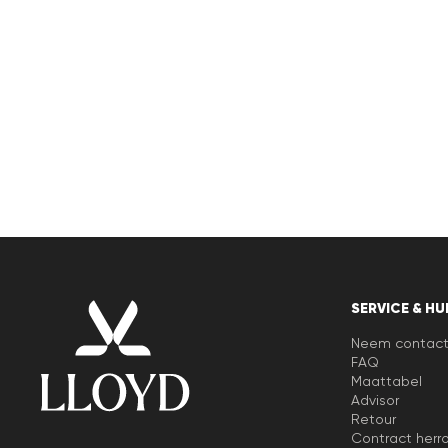
SERVICE & HU
Neem contact
FAQ
Maattabel
Advisor
Retour
Contract herr