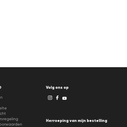
D
Volg ons op
en
elte
cht
rsregeling
Herroeping van mijn bestelling
oorwaarden