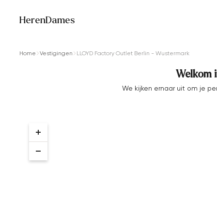
Heren
Dames
Home
Vestigingen
LLOYD Factory Outlet Berlin - Wustermark
Welkom i
We kijken ernaar uit om je p