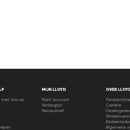
LP
MIJN LLOYD
OVER LLOY
 met ons op
Klant account
Persbericht
Verlanglijst
Carrière
Nieuwsbrief
Dealergede
Winkeloverzi
Klokkenluide
oepen
Algemene v