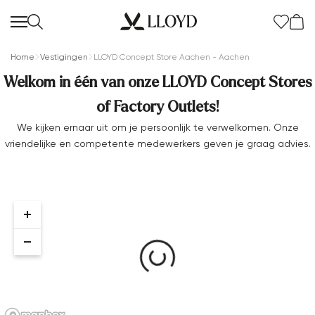
Home
Vestigingen
LLOYD Concept Store Aachen - Aachen
Welkom in één van onze LLOYD Concept Stores
of Factory Outlets!
We kijken ernaar uit om je persoonlijk te verwelkomen. Onze
vriendelijke en competente medewerkers geven je graag advies.
Dames startpagina
SALE
Nieuw
Schoenen
Kleding