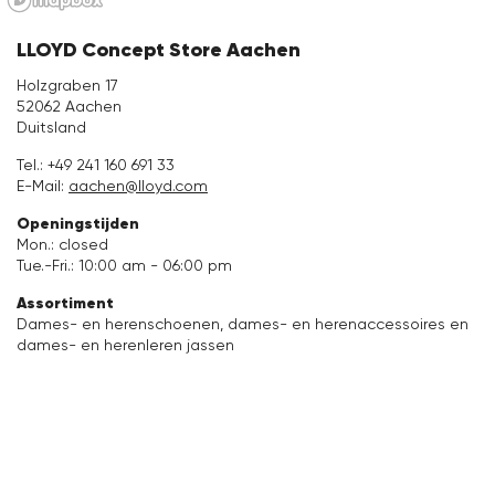
Accessoires
LLOYD Concept Store Aachen
Holzgraben 17
Verzorging & Accessoires
52062 Aachen
Duitsland
Vacation Shop
Tel.:
+49 241 160 691 33
E-Mail:
aachen@lloyd.com
Collecties
Openingstijden
Mon.: closed
Tue.-Fri.: 10:00 am - 06:00 pm
Assortiment
Dames- en herenschoenen, dames- en herenaccessoires en
dames- en herenleren jassen