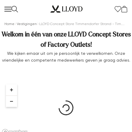
Home
Vestigingen
LLOYD Concept Store Timmendorfer Strand - Timmendorfer Strand
Welkom in één van onze LLOYD Concept Stores
of Factory Outlets!
We kijken ernaar uit om je persoonlijk te verwelkomen. Onze
vriendelijke en competente medewerkers geven je graag advies.
Dames startpagina
SALE
Nieuw
Schoenen
Kleding