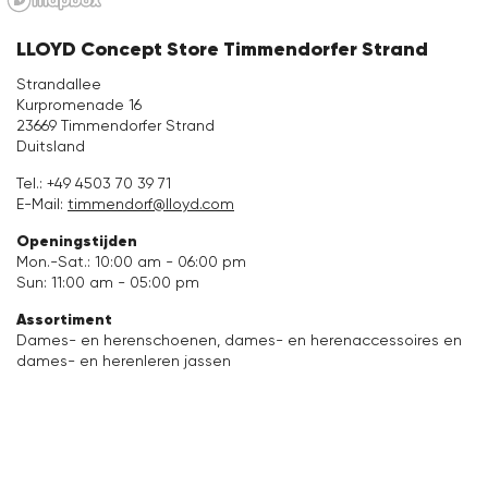
Accessoires
LLOYD Concept Store Timmendorfer Strand
Strandallee
Verzorging & Accessoires
Kurpromenade 16
23669 Timmendorfer Strand
Vacation Shop
Duitsland
Tel.:
+49 4503 70 39 71
E-Mail:
timmendorf@lloyd.com
Collecties
Openingstijden
Mon.-Sat.: 10:00 am - 06:00 pm
Sun: 11:00 am - 05:00 pm
Assortiment
Dames- en herenschoenen, dames- en herenaccessoires en
dames- en herenleren jassen