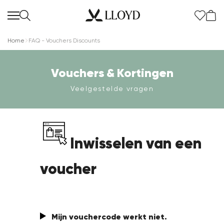
Home
FAQ - Vouchers Discounts
Vouchers & Kortingen
Veelgestelde vragen
Dames startpagina
SALE
Inwisselen van een
Nieuw
voucher
Schoenen
Kleding
Mijn vouchercode werkt niet
.