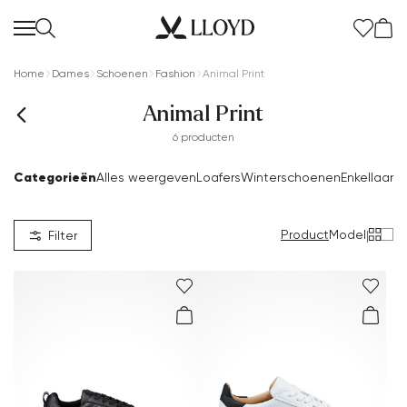
Home
Dames
Schoenen
Fashion
Animal Print
Animal Print
6 producten
Categorieën
Alles weergeven
Loafers
Winterschoenen
Enkellaarsj
Dames startpagina
SALE
Product
Model
|
Filter
Nieuw
Schoenen
Kleding