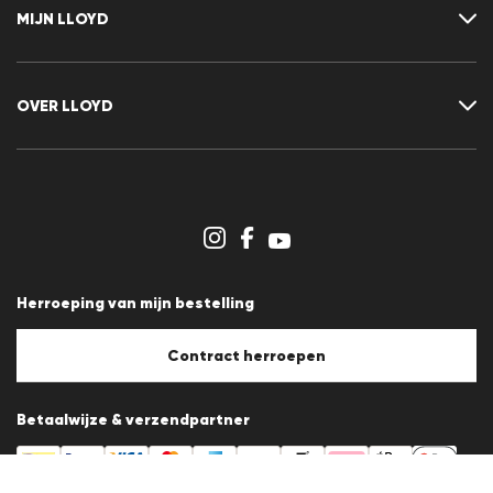
FAQ
MIJN LLOYD
Maattabel
Advisor
Retour
Klant account
Contract herroepen
Verlanglijst
OVER LLOYD
Nieuwsbrief
Persberichten
Carrière
Dealergedeelte
Winkeloverzicht
Klokkenluidersregeling
Algemene voorwaarden
Gegevensbescherming
Herroeping van mijn bestelling
Afdruk
Cookiebeleid
Cookie-instellingen
Contract herroepen
Betaalwijze & verzendpartner