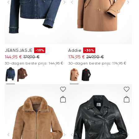
JEANSJASJE
Addie
-19%
-30%
144,95 €
179,90 €
174,95 €
249,90 €
30-dagen beste prijs: 144,95 €
30-dagen beste prijs: 174,95 €