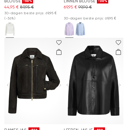
BLOUSE
LINNEN BLOUSE
-50%
-30%
44,95 €
89,95 €
69,95 €
99,90 €
30-dagen beste prijs: 69,95 €
(-36%)
30-dagen beste prijs: 69,95 €
DAMESJAS
LEEREN JASJE