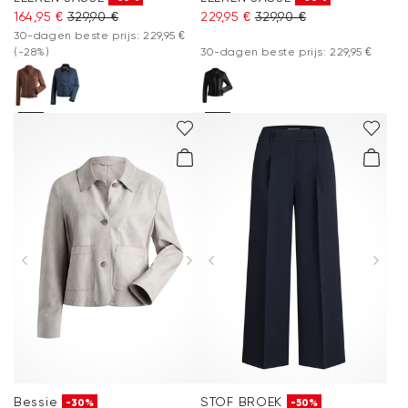
164,95 €
329,90 €
229,95 €
329,90 €
30-dagen beste prijs: 229,95 €
(-28%)
30-dagen beste prijs: 229,95 €
Bessie
STOF BROEK
-30%
-50%