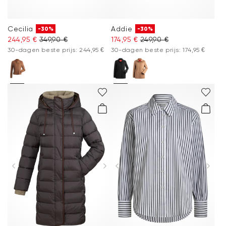
Cecilia
Addie
-30%
-30%
244,95 €
349,90 €
174,95 €
249,90 €
30-dagen beste prijs: 244,95 €
30-dagen beste prijs: 174,95 €