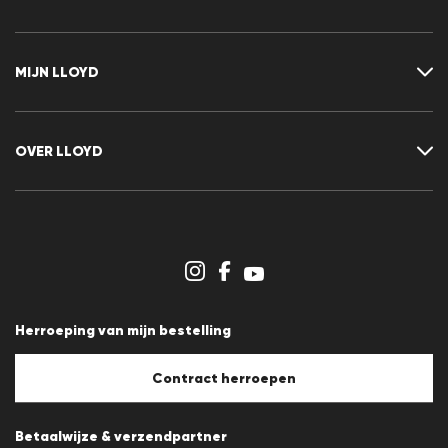
Neem contact met ons op
FAQ
MIJN LLOYD
Maattabel
Advisor
Retour
Klant account
Contract herroepen
Verlanglijst
OVER LLOYD
Nieuwsbrief
Persberichten
Carrière
Dealergedeelte
Winkeloverzicht
Klokkenluidersregeling
Algemene voorwaarden
Gegevensbescherming
Herroeping van mijn bestelling
Afdruk
Cookiebeleid
Cookie-instellingen
Contract herroepen
Betaalwijze & verzendpartner