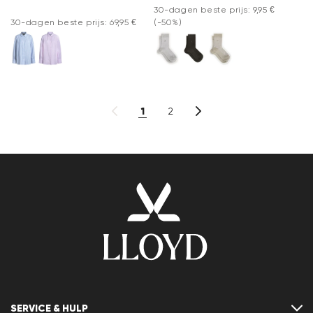
30-dagen beste prijs: 9,95 €
30-dagen beste prijs: 69,95 €
(-50%)
1
2
SERVICE & HULP