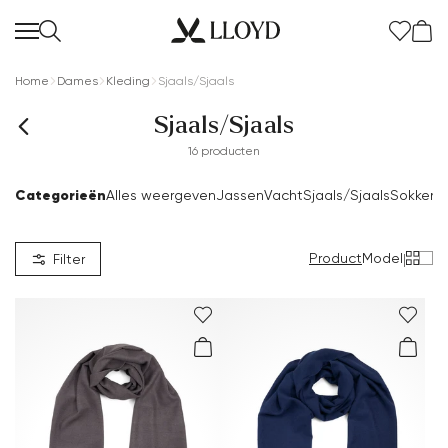
Home
Dames
Kleding
Sjaals/Sjaals
Sjaals/Sjaals
16 producten
Categorieën
Alles weergeven
Jassen
Vacht
Sjaals/Sjaals
Sokken
B
Product
Model
|
Filter