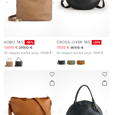
HOBO TAS
CROSS-OVER TAS
-50%
-29%
109,95 €
219,90 €
119,95 €
169,95 €
30-dagen beste prijs: 109,95 €
30-dagen beste prijs: 119,95 €