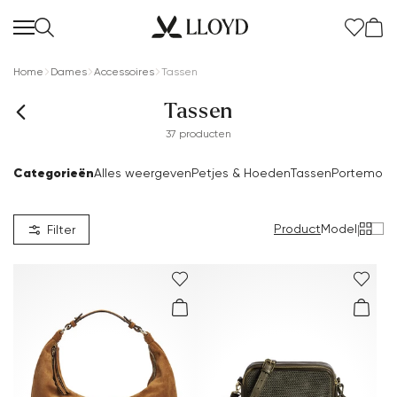
Home
Dames
Accessoires
Tassen
Tassen
37 producten
Categorieën
Alles weergeven
Petjes & Hoeden
Tassen
Portemon
Product
Model
|
Filter