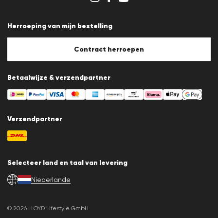
Algemene voorwaarden
Gegevensbescherming
Herroeping van mijn bestelling
Afdruk
Cookiebeleid
Cookie-instellingen
Contract herroepen
Betaalwijze & verzendpartner
Verzendpartner
Selecteer land en taal van levering
Niederlande
nl
© 2026 LLOYD Lifestyle GmbH