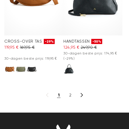
CROSS-OVER TAS
HANDTASSEN
-29%
-50%
119,95 €
169,95 €
124,95 €
249,90 €
30-dagen beste prijs: 174,95 €
30-dagen beste prijs: 119,95 €
(-29%)
1
2