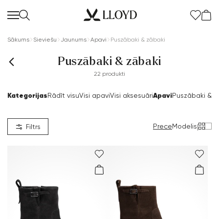
Sākums
Sieviešu
Jaunums
Apavi
Puszābaki & zābaki
Puszābaki & zābaki
22 produkti
Kategorijas
Apavi
Rādīt visu
Visi apavi
Visi aksesuāri
Puszābaki & z
Prece
Modelis
|
Filtrs