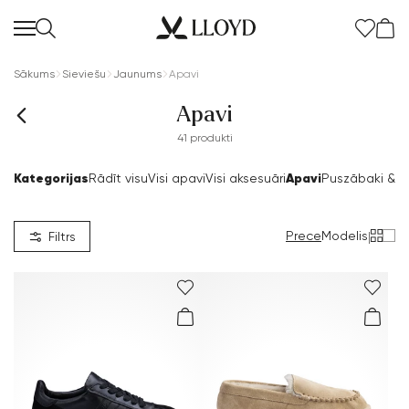
Sākums
Sieviešu
Jaunums
Apavi
Apavi
41 produkti
Kategorijas
Apavi
Rādīt visu
Visi apavi
Visi aksesuāri
Puszābaki & z
Prece
Modelis
|
Filtrs