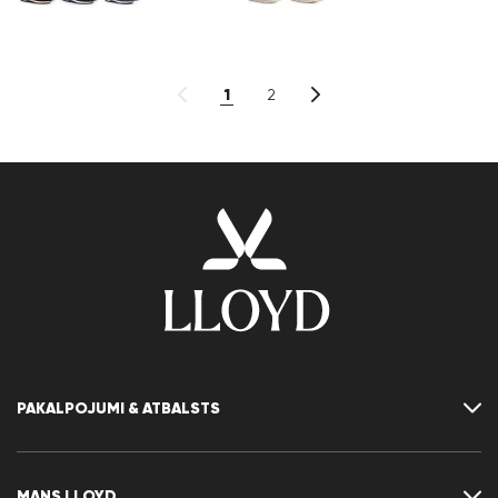
1
2
PAKALPOJUMI & ATBALSTS
Sazināties ar mums
Biežāk uzdotie jautājumi
MANS LLOYD