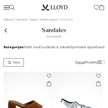
Sākums
Sieviešu
Apavi
Svētku apavi
Sandales
Sandales
62 produkti
Kategorijas
Rādīt visu
Puszābaki & zābaki
Sportiskie apavi
Sandal
Sieviešu sākumlapa
IZPĀRDOŠANA
Prece
Modelis
|
Filtrs
Jaunums
Apavi
Apģērbs