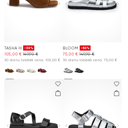
Aksesuāri
Vacation Shop
Kolekcijas
TASHA III
BLOOM
-30%
-50%
Kopšana un piederumi
105,00 €
149,90 €
75,00 €
149,90 €
30 dienu labākā cena: 105,00 €
30 dienu labākā cena: 75,00 €