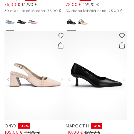
75,00 €
149,90 €
75,00 €
149,90 €
30 dienu labākā cena: 75,00 €
30 dienu labākā cena: 75,00 €
ONYX
MARGOT III
-30%
-31%
105,00 €
149,90 €
110,00 €
159,90 €