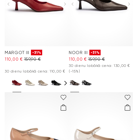
Apģērbs
Aksesuāri
Vacation Shop
MARGOT III
NOOR III
-31%
-31%
Kolekcijas
110,00 €
159,90 €
110,00 €
159,90 €
30 dienu labākā cena: 130,00 €
30 dienu labākā cena: 110,00 €
(-15%)
Kopšana un piederumi