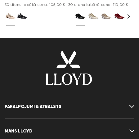
30 dienu labākā cena: 105,00 €
30 dienu labākā cena: 110,00 €
PAKALPOJUMI & ATBALSTS
Sazināties ar mums
Biežāk uzdotie jautājumi
MANS LLOYD
Izmēru tabula