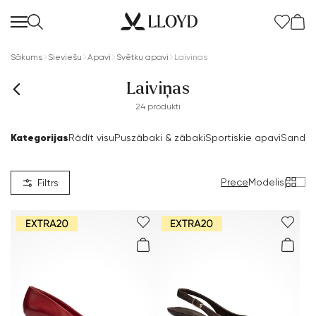
Sākums
Sieviešu
Apavi
Svētku apavi
Laiviņas
Laiviņas
24 produkti
Kategorijas
Rādīt visu
Puszābaki & zābaki
Sportiskie apavi
Sandal
Sieviešu sākumlapa
IZPĀRDOŠANA
Prece
Modelis
|
Filtrs
Papildus 20%
Jaunums
Apavi