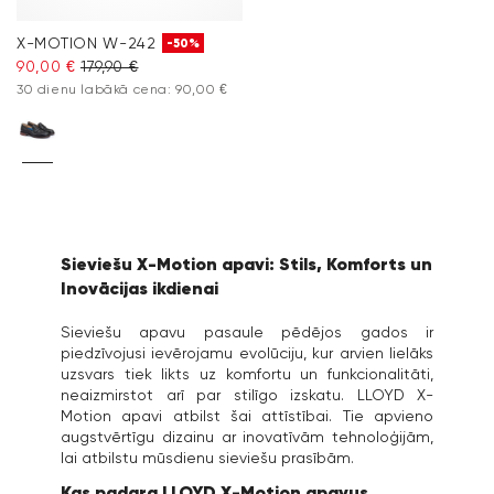
X-MOTION W-242
-50%
90,00 €
179,90 €
30 dienu labākā cena: 90,00 €
Sieviešu X-Motion apavi: Stils, Komforts un
Inovācijas ikdienai
Sieviešu apavu pasaule pēdējos gados ir
piedzīvojusi ievērojamu evolūciju, kur arvien lielāks
uzsvars tiek likts uz komfortu un funkcionalitāti,
neaizmirstot arī par stilīgo izskatu. LLOYD X-
Motion apavi atbilst šai attīstībai. Tie apvieno
augstvērtīgu dizainu ar inovatīvām tehnoloģijām,
lai atbilstu mūsdienu sieviešu prasībām.
Kas padara LLOYD X-Motion apavus