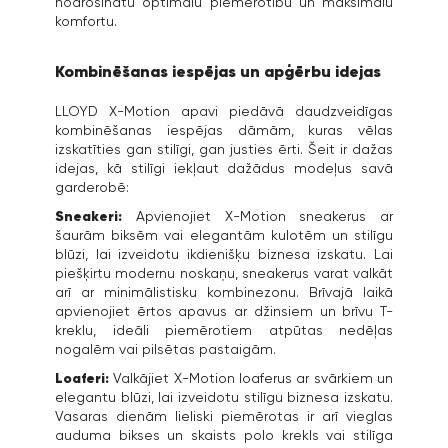
nodrošinātu optimālu piemērotību un maksimālu
komfortu.
Kombinēšanas iespējas un apģērbu idejas
LLOYD X-Motion apavi piedāvā daudzveidīgas
kombinēšanas iespējas dāmām, kuras vēlas
izskatīties gan stilīgi, gan justies ērti. Šeit ir dažas
idejas, kā stilīgi iekļaut dažādus modeļus savā
garderobē:
Sneakeri:
Apvienojiet X-Motion sneakerus ar
šaurām biksēm vai elegantām kulotēm un stilīgu
blūzi, lai izveidotu ikdienišķu biznesa izskatu. Lai
piešķirtu modernu noskaņu, sneakerus varat valkāt
arī ar minimālistisku kombinezonu. Brīvajā laikā
apvienojiet ērtos apavus ar džinsiem un brīvu T-
kreklu, ideāli piemērotiem atpūtas nedēļas
nogalēm vai pilsētas pastaigām.
Loaferi:
Valkājiet X-Motion loaferus ar svārkiem un
elegantu blūzi, lai izveidotu stilīgu biznesa izskatu.
Vasaras dienām lieliski piemērotas ir arī vieglas
auduma bikses un skaists polo krekls vai stilīga