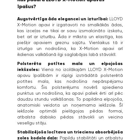
īpašus?
Augstvērtīga āda elegancei un izturībai:
LLOYD
X-Motion apavi ir izgatavoti no smalkākās ādas,
kas izceļas ne tikai ar savu izsmalcināto izskatu,
bet arī ar izturību. Āda ir mīksta un elastīga, kas
piešķir apaviem greznu sajūtu. Vienlaikus tā ir
izturīga un nodrošina, ka X-Motion apavi arī
ikdienas valkāšanā ilgi saglabājas labā stāvoklī.
Polsterēta potītes mala un elpojošas
iekšzoles:
Viena no izcilākajām LLOYD X-Motion
apavu īpašībām ir rūpīgi izstrādātā polsterētā
potītes mala, kas nodrošina nepārspējamu
komfortu. Šis polsterējums novērš spiediena
punktus un nodrošina, ka apavi paliek ērti arī pēc
daudzu stundu valkāšanas. To papildina elpojoša,
anatomiski veidota un noņemama iekšzole. Šī
iekšzole optimāli pielāgojas pēdas formai,
atbalsta dabisko pēdas stāvokli un veicina
veselīgu stāju.
Stabilizējoša locītava un triecienu absorbējoša
zoles kodola daļa:
Papildu stabilitāti un atbalstu