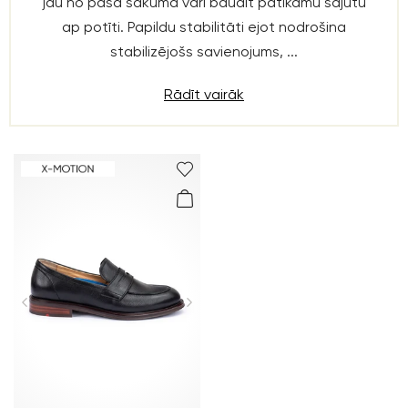
jau no paša sākuma vari baudīt patīkamu sajūtu
ap potīti. Papildu stabilitāti ejot nodrošina
stabilizējošs savienojums, ...
Rādīt vairāk