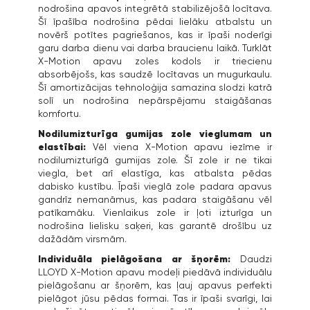
nodrošina apavos integrētā stabilizējošā locītava.
Šī īpašība nodrošina pēdai lielāku atbalstu un
novērš potītes pagriešanos, kas ir īpaši noderīgi
garu darba dienu vai darba braucienu laikā. Turklāt
X-Motion apavu zoles kodols ir triecienu
absorbējošs, kas saudzē locītavas un mugurkaulu.
Šī amortizācijas tehnoloģija samazina slodzi katrā
solī un nodrošina nepārspējamu staigāšanas
komfortu.
Nodilumizturīga gumijas zole vieglumam un
elastībai:
Vēl viena X-Motion apavu iezīme ir
nodilumizturīgā gumijas zole. Šī zole ir ne tikai
viegla, bet arī elastīga, kas atbalsta pēdas
dabisko kustību. Īpaši vieglā zole padara apavus
gandrīz nemanāmus, kas padara staigāšanu vēl
patīkamāku. Vienlaikus zole ir ļoti izturīga un
nodrošina lielisku saķeri, kas garantē drošību uz
dažādām virsmām.
Individuāla pielāgošana ar šņorēm:
Daudzi
LLOYD X-Motion apavu modeļi piedāvā individuālu
pielāgošanu ar šņorēm, kas ļauj apavus perfekti
pielāgot jūsu pēdas formai. Tas ir īpaši svarīgi, lai