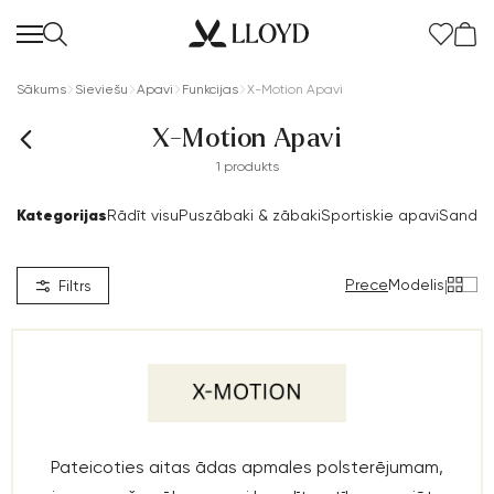
Sākums
Sieviešu
Apavi
Funkcijas
X-Motion Apavi
X-Motion Apavi
1 produkts
Kategorijas
Rādīt visu
Puszābaki & zābaki
Sportiskie apavi
Sandal
Prece
Modelis
|
Filtrs
Pateicoties aitas ādas apmales polsterējumam,