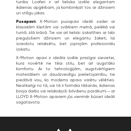
tunika. Loaferi ir arī lieliska izvēle elegantam
ikdienas apģērbam, ja kombinējat tos ar džinsiem
un stilīgu jakas.
Pusapavi:
X-Motion pusapavi ideāli sader ar
klasiskām kleitām vai svārkiem melnā, pelēkā vai
tumši zilā krāsā. Tie var arī lieliski izskatīties ar labi
pieguļošiem džinsiem un elegantu žaketi, lai
izveidotu relaksētu, bet joprojām profesionālu
izskatu.
X-Motion apavi ir ideāla izvēle prasīgai sievietei,
kura novērtē ne tikai stilu, bet arī augstāko
komfortu. Ar to tehnoloģijām, augstvērtīgiem
materiāliem un daudzveidīgu pielietojamību, tie
piedāvā visu, ko moderns apavs varētu vēlēties.
Neatkarīgi no tā, vai tā ir formāla tikšanās, ikdienas
biroja darbs vai relaksējoši brīvdienu pasākumi – ar
LLOYD X-Motion apaviem jūs vienmēr būsiet ideāli
sagatavota.