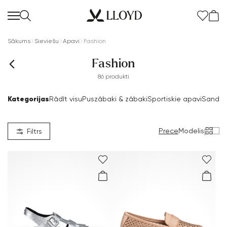
Sākums
Sieviešu
Apavi
Fashion
Fashion
86 produkti
Kategorijas
Rādīt visu
Puszābaki & zābaki
Sportiskie apavi
Sandal
Sieviešu sākumlapa
IZPĀRDOŠANA
Prece
Modelis
|
Filtrs
Jaunums
Apavi
Apģērbs