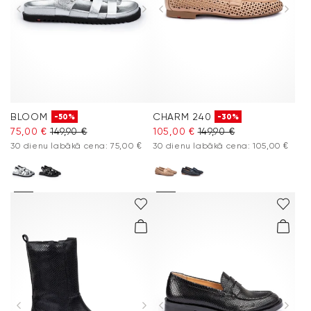
Aksesuāri
Vacation Shop
Kolekcijas
BLOOM
CHARM 240
-50%
-30%
Kopšana un piederumi
75,00 €
149,90 €
105,00 €
149,90 €
30 dienu labākā cena: 75,00 €
30 dienu labākā cena: 105,00 €