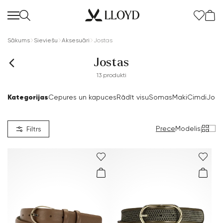
Sākums
Sieviešu
Aksesuāri
Jostas
Jostas
13 produkti
Kategorijas
Cepures un kapuces
Rādīt visu
Somas
Maki
Cimdi
Jost
Prece
Modelis
|
Filtrs