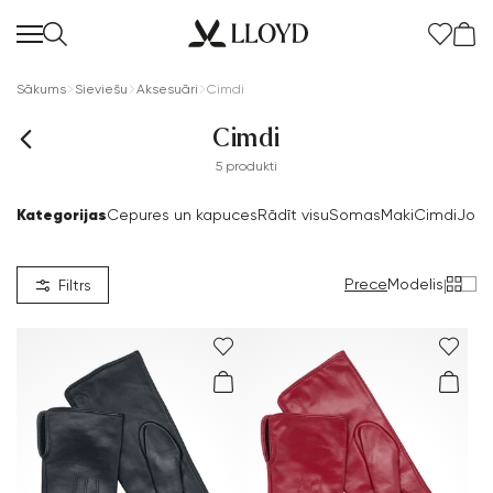
Sākums
Sieviešu
Aksesuāri
Cimdi
Cimdi
5 produkti
Kategorijas
Cepures un kapuces
Rādīt visu
Somas
Maki
Cimdi
Jost
Prece
Modelis
|
Filtrs