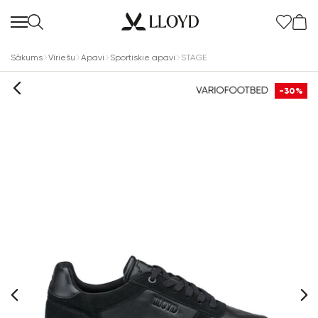
Sākums
Vīriešu
Apavi
Sportiskie apavi
STAGE
-30%