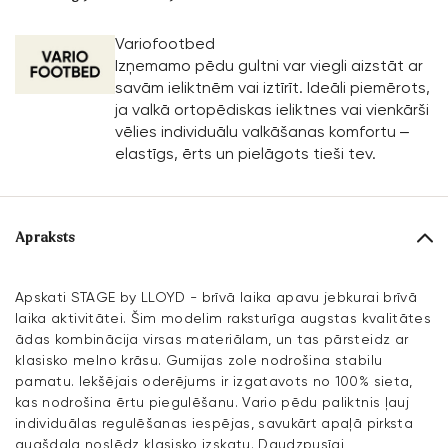
Variofootbed
Izņemamo pēdu gultni var viegli aizstāt ar
savām ieliktnēm vai iztīrīt. Ideāli piemērots,
ja valkā ortopēdiskas ieliktnes vai vienkārši
vēlies individuālu valkāšanas komfortu –
elastīgs, ērts un pielāgots tieši tev.
Apraksts
Apskati STAGE by LLOYD - brīvā laika apavu jebkurai brīvā
laika aktivitātei. Šim modelim raksturīga augstas kvalitātes
ādas kombinācija virsas materiālam, un tas pārsteidz ar
klasisko melno krāsu. Gumijas zole nodrošina stabilu
pamatu. Iekšējais oderējums ir izgatavots no 100% sieta,
kas nodrošina ērtu piegulēšanu. Vario pēdu paliktnis ļauj
individuālas regulēšanas iespējas, savukārt apaļā pirksta
augšdaļa noslēdz klasisko izskatu. Daudzpusīgi