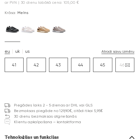
ar PVN
|
30 dienu labākā cena: 105,00 €
Krāsa:
Melns
eu
uk
us
Atrodi savu izmēru
41
42
43
44
45
46
Piegādes laiks 2 - 5 dienas ar DHL vai GLS
Bezmaksas piegāde no 129,90€, citādi tikai 5,95€
30 dienu bezmaksas atgriešanās
Klientu apkalpošana – kontaktforma
Tehnoloģijas un funkcijas