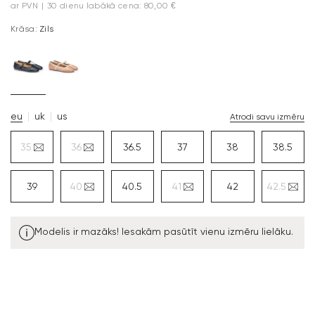
ar PVN
|
30 dienu labākā cena: 80,00 €
Krāsa:
Zils
eu
uk
us
Atrodi savu izmēru
35
36
36.5
37
38
38.5
39
40
40.5
41
42
42.5
Modelis ir mazāks! Iesakām pasūtīt vienu izmēru lielāku.