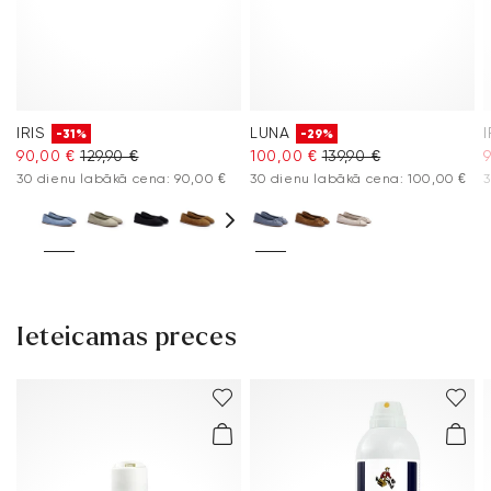
IRIS
LUNA
I
-31%
-29%
90,00 €
129,90 €
100,00 €
139,90 €
30 dienu labākā cena: 90,00 €
30 dienu labākā cena: 100,00 €
3
Ieteicamas preces