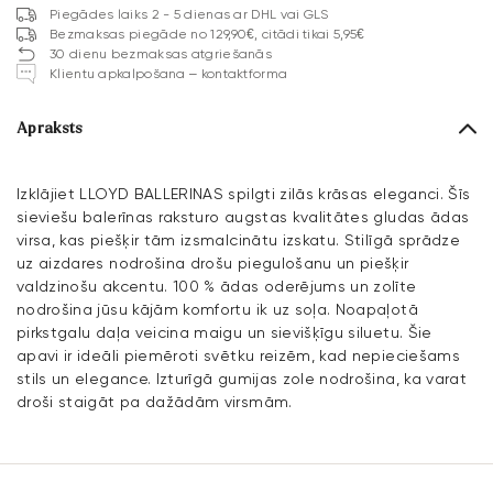
Piegādes laiks 2 - 5 dienas ar DHL vai GLS
Bezmaksas piegāde no 129,90€, citādi tikai 5,95€
30 dienu bezmaksas atgriešanās
Klientu apkalpošana – kontaktforma
Apraksts
Izklājiet LLOYD BALLERINAS spilgti zilās krāsas eleganci. Šīs
sieviešu balerīnas raksturo augstas kvalitātes gludas ādas
virsa, kas piešķir tām izsmalcinātu izskatu. Stilīgā sprādze
uz aizdares nodrošina drošu piegulošanu un piešķir
valdzinošu akcentu. 100 % ādas oderējums un zolīte
nodrošina jūsu kājām komfortu ik uz soļa. Noapaļotā
pirkstgalu daļa veicina maigu un sievišķīgu siluetu. Šie
apavi ir ideāli piemēroti svētku reizēm, kad nepieciešams
stils un elegance. Izturīgā gumijas zole nodrošina, ka varat
droši staigāt pa dažādām virsmām.