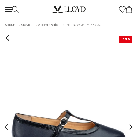
Sākums
Sieviešu
Apavi
Balerīnkurpes
SOFT FLEX 630
-50%