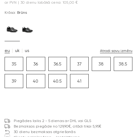
ar PVN
|
30 dienu labākā cena: 105,00 €
Krāsa:
Brūns
eu
uk
us
Atrodi savu izmēru
35
36
36.5
37
38
38.5
39
40
40.5
41
Piegādes laiks 2 - 5 dienas ar DHL vai GLS
Bezmaksas piegāde no 129,90€, citādi tikai 5,95€
30 dienu bezmaksas atgriešanās