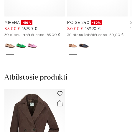
MIRENA
POISE 240
-50%
-50%
85,00 €
169,90 €
80,00 €
159,90 €
1
30 dienu labākā cena: 85,00 €
30 dienu labākā cena: 80,00 €
Atbilstošie produkti