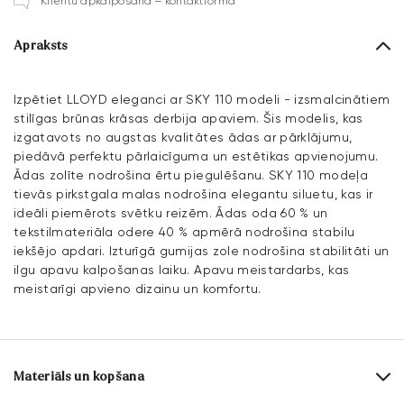
Klientu apkalpošana – kontaktforma
Apraksts
Izpētiet LLOYD eleganci ar SKY 110 modeli - izsmalcinātiem
stilīgas brūnas krāsas derbija apaviem. Šis modelis, kas
izgatavots no augstas kvalitātes ādas ar pārklājumu,
piedāvā perfektu pārlaicīguma un estētikas apvienojumu.
Ādas zolīte nodrošina ērtu piegulēšanu. SKY 110 modeļa
tievās pirkstgala malas nodrošina elegantu siluetu, kas ir
ideāli piemērots svētku reizēm. Ādas oda 60 % un
tekstilmateriāla odere 40 % apmērā nodrošina stabilu
iekšējo apdari. Izturīgā gumijas zole nodrošina stabilitāti un
ilgu apavu kalpošanas laiku. Apavu meistardarbs, kas
meistarīgi apvieno dizainu un komfortu.
Materiāls un kopšana