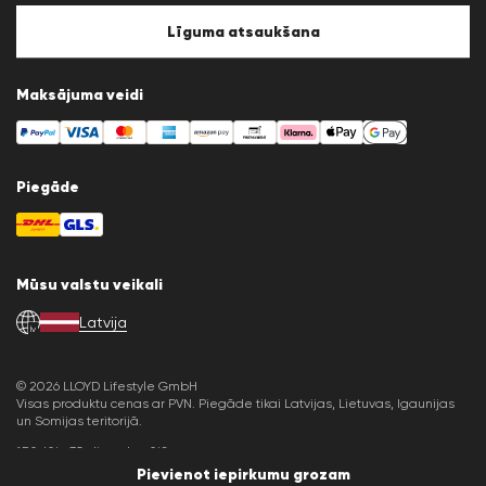
Sīkfailu politika
Sīkfailu iestatījumi
Līguma atsaukšana
Maksājuma veidi
Piegāde
Mūsu valstu veikali
Latvija
lv
© 2026 LLOYD Lifestyle GmbH
Visas produktu cenas ar PVN. Piegāde tikai Latvijas, Lietuvas, Igaunijas
un Somijas teritorijā.
*Pēdējo 30 dienu kopējā cena.
Pievienot iepirkumu grozam