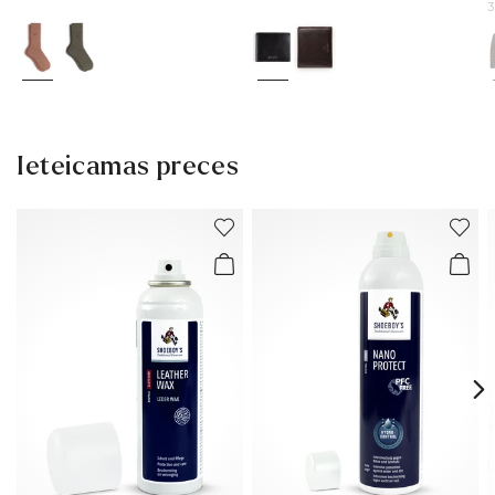
3
Ieteicamas preces