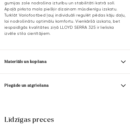
gumijas zole nodrošina izturību un stabilitāti katrā solī.
Apaļā pirksta mala piešķir dizainam mūsdienīgu izskatu.
Turklāt Variofootbed ļauj individuāli regulēt pēdas kāju daļu,
lai nodrošinātu optimālu komfortu. Vienkāršā izskata, bet
iespaidīgās kvalitātes ziņā LLOYD SERRA 325 ir lieliska
izvēle stila cienītājiem.
Materiāls un kopšana
Ražošanas apjoms:
UK izmēri
Virsmas materiāls:
Rievota āda
Piegāde un atgriešana
Izklājums:
100% Āda
Piegādes laiks 2 - 5 dienas ar DHL vai GLS
Iekšzoles materiāls:
Āda
Bezmaksas piegāde no 129,90€, citādi tikai 5,95€
Zole:
Gumijas zole
30 dienu bezmaksas atgriešanās
Līdzīgas preces
Klientu apkalpošana – kontaktforma
Liestes forma:
ANDOR.