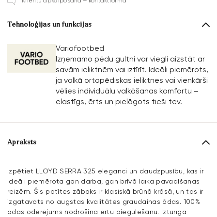
Klientu apkalpošana – kontaktforma
Tehnoloģijas un funkcijas
Variofootbed
Izņemamo pēdu gultni var viegli aizstāt ar
savām ieliktnēm vai iztīrīt. Ideāli piemērots,
ja valkā ortopēdiskas ieliktnes vai vienkārši
vēlies individuālu valkāšanas komfortu –
elastīgs, ērts un pielāgots tieši tev.
Apraksts
Izpētiet LLOYD SERRA 325 eleganci un daudzpusību, kas ir
ideāli piemērota gan darba, gan brīvā laika pavadīšanas
reizēm. Šis potītes zābaks ir klasiskā brūnā krāsā, un tas ir
izgatavots no augstas kvalitātes graudainas ādas. 100%
ādas oderējums nodrošina ērtu piegulēšanu. Izturīga