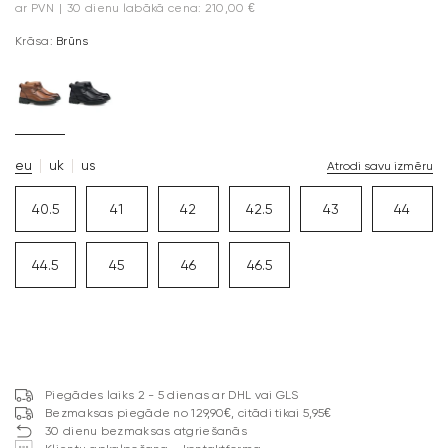
ar PVN
|
30 dienu labākā cena: 210,00 €
Krāsa:
Brūns
eu
uk
us
Atrodi savu izmēru
40.5
41
42
42.5
43
44
44.5
45
46
46.5
Piegādes laiks 2 - 5 dienas ar DHL vai GLS
Bezmaksas piegāde no 129,90€, citādi tikai 5,95€
30 dienu bezmaksas atgriešanās