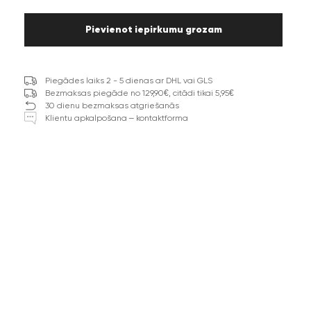
Pievienot iepirkumu grozam
Piegādes laiks 2 - 5 dienas ar DHL vai GLS
Bezmaksas piegāde no 129,90€, citādi tikai 5,95€
30 dienu bezmaksas atgriešanās
Klientu apkalpošana – kontaktforma