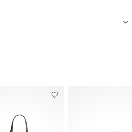
Izklājums:
100% Kokvilna
Augstums:
20 cm
Platums:
26 cm
Papildu informāciju par šo tēmu vari atrast sadaļā
Piegāde
un
Atgriešana
.
Bieži uzdotie jautājumi
.