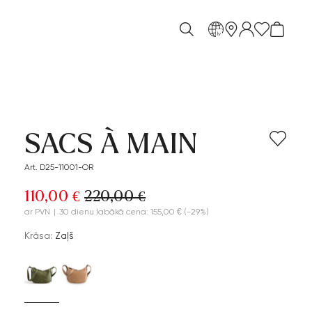
lv
SACS À MAIN
Art. D25-11001-OR
110,00 €
220,00 €
ar PVN
|
30 dienu labākā cena: 155,00 €
(-29%)
Krāsa:
Zaļš