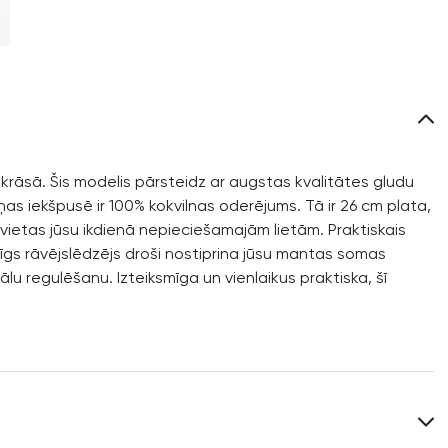
 krāsā. Šis modelis pārsteidz ar augstas kvalitātes gludu
iņas iekšpusē ir 100% kokvilnas oderējums. Tā ir 26 cm plata,
 vietas jūsu ikdienā nepieciešamajām lietām. Praktiskais
rīgs rāvējslēdzējs droši nostiprina jūsu mantas somas
lu regulēšanu. Izteiksmīga un vienlaikus praktiska, šī