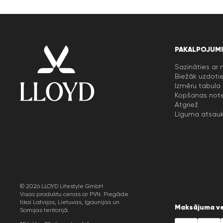
PAKALPOJUMI
Sazināties ar
Biežāk uzdotie
Izmēru tabula
Kopšanas not
Atgriež
Līguma atsau
© 2026 LLOYD Lifestyle GmbH
Visas produktu cenas ar PVN. Piegāde
tikai Latvijas, Lietuvas, Igaunijas un
Maksājuma ve
Somijas teritorijā.