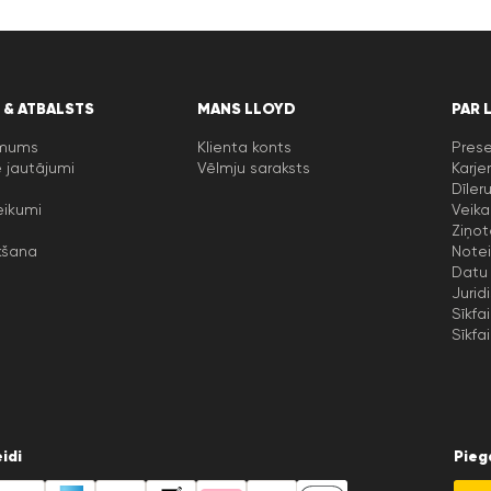
 & ATBALSTS
MANS LLOYD
PAR 
 mums
Klienta konts
Prese
 jautājumi
Vēlmju saraksts
Karje
Dīler
eikumi
Veika
Ziņot
kšana
Notei
Datu 
Jurid
Sīkfai
Sīkfai
idi
Pieg