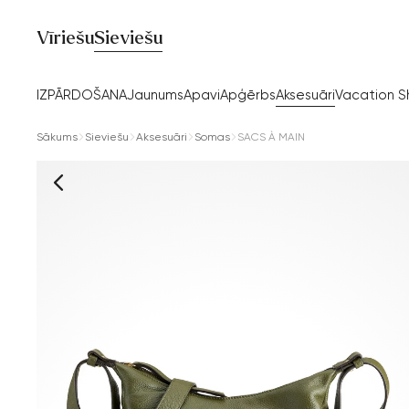
Vīriešu
Sieviešu
IZPĀRDOŠANA
Jaunums
Apavi
Apģērbs
Aksesuāri
Vacation 
Sākums
Sieviešu
Aksesuāri
Somas
SACS À MAIN