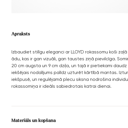
Apraksts
Izbaudiet stilīgu eleganci ar LLOYD rokassomu koši zaļā
ādu, kas ir gan vizuāli, gan taustes ziņā pievilcīga. Som
20 cm augsta un 9 cm dziļa, un tajā ir pietiekami daudz
iekšējais nodalījums palīdz uzturēt kārtībā mantas. Iztu
iekšpusē, un regulējamā plecu siksna nodrošina individuā
rokassomiņa ir ideāls sabiedrotais katrai dienai.
Materiāls un kopšana