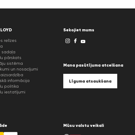
LLOYD
Sekojiet mums
s relīzes
ra
u sadaļa
lu pārskats
āju sistēma
Mana pasūtījuma atcelšana
kumi un nosacījumi
aizsardzība
iskā informācija
Līguma atsaukšana
lu politika
lu iestatījumi
āde
Mūsu valstu veikali