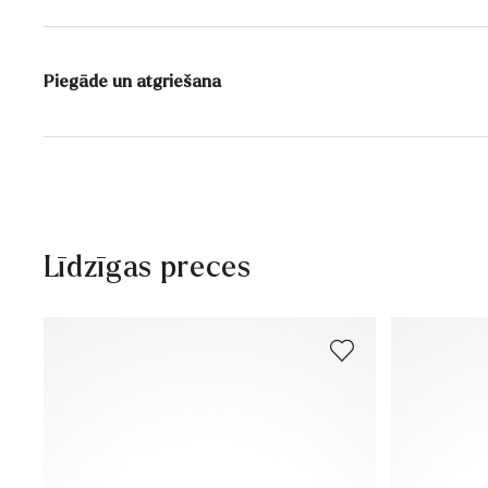
Virsmas materiāls:
Gluda āda
Nodalījumi:
Iekšējais nodalījums
Piegāde un atgriešana
Papēža augstums:
0 mm
Piegādes laiks 2 - 5 dienas ar DHL vai GLS
Bezmaksas piegāde no 129,90€, citādi tikai 5,95€
30 dienu bezmaksas atgriešanās
Klientu apkalpošana – kontaktforma
Līdzīgas preces