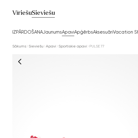
Vīriešu
Sieviešu
IZPĀRDOŠANA
Jaunums
Apavi
Apģērbs
Aksesuāri
Vacation 
Sākums
Sieviešu
Apavi
Sportiskie apavi
PULSE 77