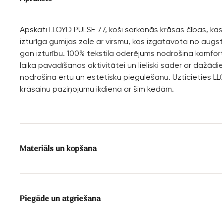
Apskati LLOYD PULSE 77, koši sarkanās krāsas čības, ka
izturīga gumijas zole ar virsmu, kas izgatavota no augst
gan izturību. 100% tekstila oderējums nodrošina komfortu
laika pavadīšanas aktivitātei un lieliski sader ar dažād
nodrošina ērtu un estētisku piegulēšanu. Uzticieties LLOY
krāsainu paziņojumu ikdienā ar šīm kedām.
Materiāls un kopšana
Ražošanas apjoms:
ES izmēri
Izklājums:
100% Tekstila
Piegāde un atgriešana
Zole:
Gumijas zole