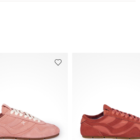
Papildu informāciju par šo tēmu vari atrast sadaļā
Piegāde
un
Atgriešana
.
Bieži uzdotie jautājumi
.