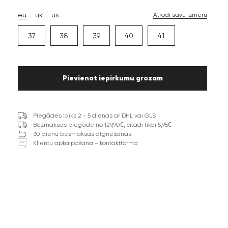
eu
uk
us
Atrodi savu izmēru
37
38
39
40
41
Pievienot iepirkumu grozam
Piegādes laiks 2 - 5 dienas ar DHL vai GLS
Bezmaksas piegāde no 129,90€, citādi tikai 5,95€
30 dienu bezmaksas atgriešanās
Klientu apkalpošana – kontaktforma