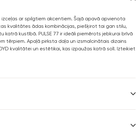
s izceļas ar spilgtiem akcentiem. Šajā apavā apvienota
as kvalitātes ādas kombinācijas, piešķirot tai gan stilu,
 katrā kustībā. PULSE 77 ir ideāli piemērots jebkurai brīvā
iem tērpiem. Apaļā pirksta daļa un izsmalcinātais dizains
D kvalitātei un estētikai, kas izpaužas katrā solī. Izteikiet
Virsmas materiāls:
Ādas kombinācija
Iekšzoles materiāls:
Āda