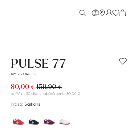
lv
PULSE 77
Art. 25-040-15
80,00 €
159,90 €
ar PVN
|
30 dienu labākā cena: 80,00 €
Krāsa:
Sarkans