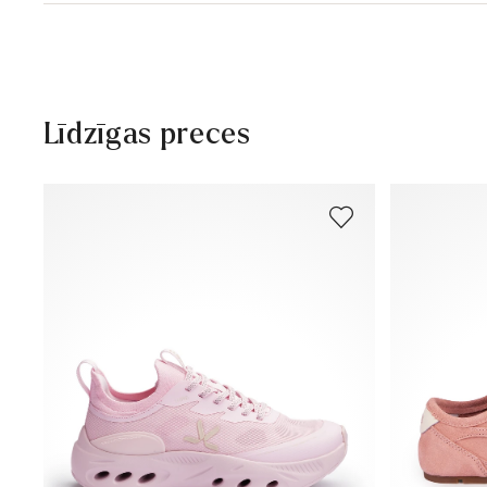
Piegādes laiks 2 - 5 dienas ar DHL vai GLS
Bezmaksas piegāde no 129,90€, citādi tikai 5,95€
30 dienu bezmaksas atgriešanās
Klientu apkalpošana – kontaktforma
Līdzīgas preces