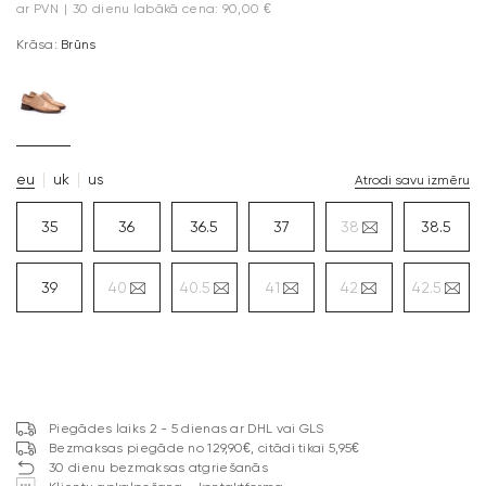
ar PVN
|
30 dienu labākā cena: 90,00 €
Krāsa:
Brūns
eu
uk
us
Atrodi savu izmēru
35
36
36.5
37
38
38.5
39
40
40.5
41
42
42.5
Piegādes laiks 2 - 5 dienas ar DHL vai GLS
Bezmaksas piegāde no 129,90€, citādi tikai 5,95€
30 dienu bezmaksas atgriešanās