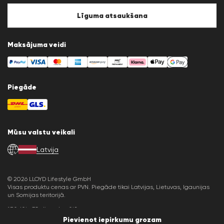
Sīkfailu politika
Sīkfailu iestatījumi
Līguma atsaukšana
Maksājuma veidi
Piegāde
Mūsu valstu veikali
Latvija
lv
© 2026 LLOYD Lifestyle GmbH
Visas produktu cenas ar PVN. Piegāde tikai Latvijas, Lietuvas, Igaunijas
un Somijas teritorijā.
*Pēdējo 30 dienu kopējā cena.
Pievienot iepirkumu grozam