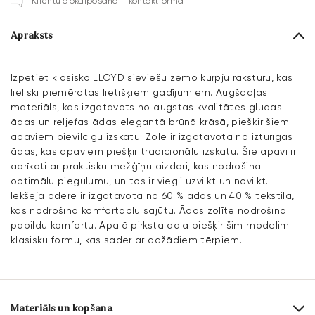
Klientu apkalpošana – kontaktforma
Apraksts
Izpētiet klasisko LLOYD sieviešu zemo kurpju raksturu, kas
lieliski piemērotas lietišķiem gadījumiem. Augšdaļas
materiāls, kas izgatavots no augstas kvalitātes gludas
ādas un reljefas ādas elegantā brūnā krāsā, piešķir šiem
apaviem pievilcīgu izskatu. Zole ir izgatavota no izturīgas
ādas, kas apaviem piešķir tradicionālu izskatu. Šie apavi ir
aprīkoti ar praktisku mežģīņu aizdari, kas nodrošina
optimālu piegulumu, un tos ir viegli uzvilkt un novilkt.
Iekšējā odere ir izgatavota no 60 % ādas un 40 % tekstila,
kas nodrošina komfortablu sajūtu. Ādas zolīte nodrošina
papildu komfortu. Apaļā pirksta daļa piešķir šim modelim
klasisku formu, kas sader ar dažādiem tērpiem.
Materiāls un kopšana