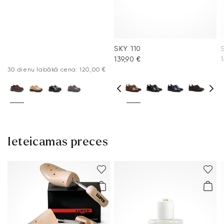
SKY 110
139,90 €
1
30 dienu labākā cena: 120,00 €
Ieteicamas preces