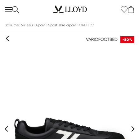
Sākums
Vīriešu
Apavi
Sportiskie apavi
ORBIT 77
-50%