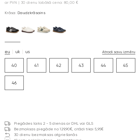
ar PVN
|
30 dienu labākā cena: 80,00 €
Krāsa:
Daudzkrāsains
eu
uk
us
Atrodi savu izmēru
40
41
42
43
44
45
46
Piegādes laiks 2 - 5 dienas ar DHL vai GLS
Bezmaksas piegāde no 129,90€, citādi tikai 5,95€
30 dienu bezmaksas atgriešanās