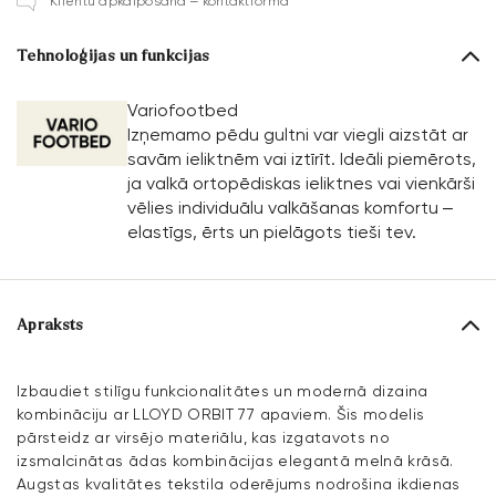
Klientu apkalpošana – kontaktforma
Tehnoloģijas un funkcijas
Variofootbed
Izņemamo pēdu gultni var viegli aizstāt ar
savām ieliktnēm vai iztīrīt. Ideāli piemērots,
ja valkā ortopēdiskas ieliktnes vai vienkārši
vēlies individuālu valkāšanas komfortu –
elastīgs, ērts un pielāgots tieši tev.
Apraksts
Izbaudiet stilīgu funkcionalitātes un modernā dizaina
kombināciju ar LLOYD ORBIT 77 apaviem. Šis modelis
pārsteidz ar virsējo materiālu, kas izgatavots no
izsmalcinātas ādas kombinācijas elegantā melnā krāsā.
Augstas kvalitātes tekstila oderējums nodrošina ikdienas