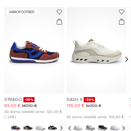
Klientu apkalpošana – kontaktforma
Papēža augstums:
20 mm
Papildu informāciju par šo tēmu vari atrast sadaļā
Piegāde
un
Atgriešana
.
Bieži uzdotie jautājumi
.
STRADO
DASH X
-50%
-30%
85,00 €
169,90 €
105,00 €
149,90 €
30 dienu labākā cena: 120,00 €
(-29%)
30 dienu labākā cena: 105,00 €
3