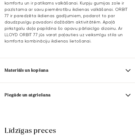
komfortu un ir patīkams valkāšanai. Kurpju gumijas zole ir
pazīstama ar savu piemērotību ikdienas valkāšanai. ORBIT
77 ir paredzēta ikdienas gadījumiem, padarot to par
daudzpusīgu pavadoni dažādām aktivitātēm. Apaļā
pirkstgalu daļa papildina šo apavu pārlaicīgo dizainu. Ar
LLOYD ORBIT 77 jūs varat paļauties uz veiksmīgu stila un
komforta kombināciju ikdienas lietošanai.
Materiāls un kopšana
Ražošanas apjoms:
ES izmēri
Virsmas materiāls:
Ādas kombinācija
Piegāde un atgriešana
Izklājums:
100% Tekstila
Piegādes laiks 2 - 5 dienas ar DHL vai GLS
Iekšzoles materiāls:
Āda
Bezmaksas piegāde no 129,90€, citādi tikai 5,95€
Zole:
Gumijas zole
30 dienu bezmaksas atgriešanās
Līdzīgas preces