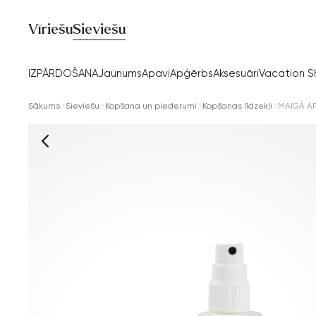
Vīriešu
Sieviešu
IZPĀRDOŠANA
Jaunums
Apavi
Apģērbs
Aksesuāri
Vacation 
Sākums
Sieviešu
Kopšana un piederumi
Kopšanas līdzekļi
MAIGĀ A