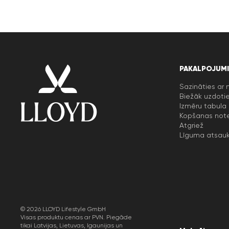
PAKALPOJUMI
Sazināties ar
Biežāk uzdotie
Izmēru tabula
Kopšanas not
Atgriež
Līguma atsau
© 2026 LLOYD Lifestyle GmbH
Visas produktu cenas ar PVN. Piegāde
tikai Latvijas, Lietuvas, Igaunijas un