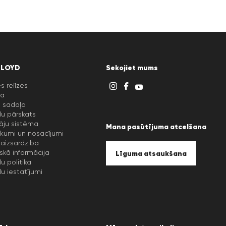
LLOYD
Sekojiet mums
s relīzes
ra
u sadaļa
lu pārskats
āju sistēma
Mana pasūtījuma atcelšana
kumi un nosacījumi
aizsardzība
iskā informācija
Līguma atsaukšana
lu politika
lu iestatījumi