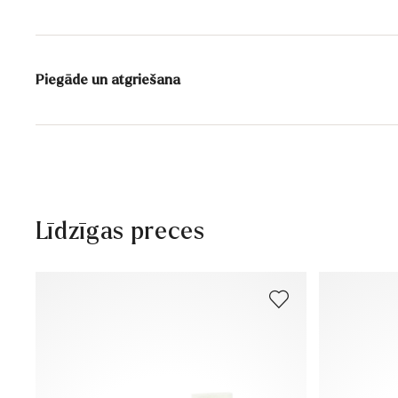
Saturs:
100 ml
Piegāde un atgriešana
Piegādes laiks 2 - 5 dienas ar DHL vai GLS
Bezmaksas piegāde no 129,90€, citādi tikai 5,95€
30 dienu bezmaksas atgriešanās
Klientu apkalpošana – kontaktforma
Līdzīgas preces