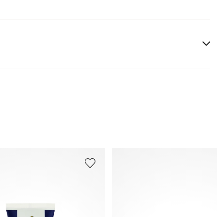
Papildu informāciju par šo tēmu vari atrast sadaļā
Piegāde
un
Atgriešana
.
Bieži uzdotie jautājumi
.