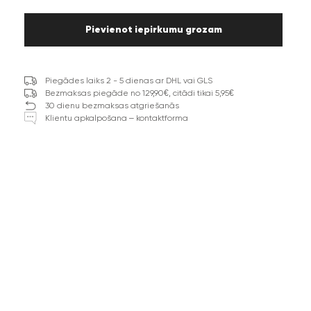
Pievienot iepirkumu grozam
Piegādes laiks 2 - 5 dienas ar DHL vai GLS
Bezmaksas piegāde no 129,90€, citādi tikai 5,95€
30 dienu bezmaksas atgriešanās
Klientu apkalpošana – kontaktforma