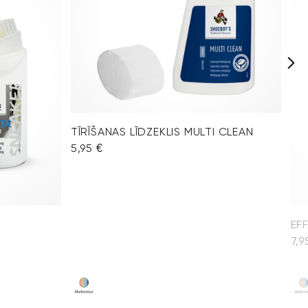
TĪRĪŠANAS LĪDZEKLIS MULTI CLEAN
5,95 €
EF
7,9