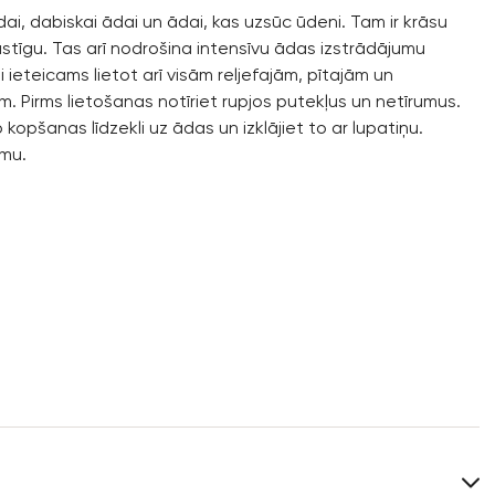
ādai, dabiskai ādai un ādai, kas uzsūc ūdeni. Tam ir krāsu
stīgu. Tas arī nodrošina intensīvu ādas izstrādājumu
ieteicams lietot arī visām reljefajām, pītajām un
. Pirms lietošanas notīriet rupjos putekļus un netīrumus.
kopšanas līdzekli uz ādas un izklājiet to ar lupatiņu.
umu.