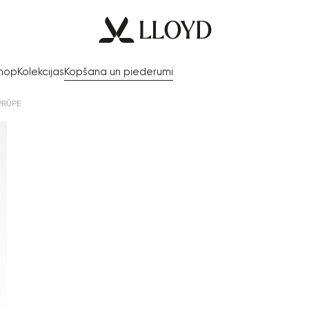
Shop
Kolekcijas
Kopšana un piederumi
PRŪPE