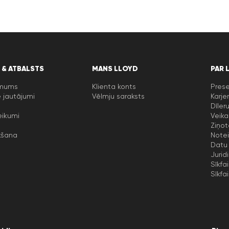
 & ATBALSTS
MANS LLOYD
PAR 
 mums
Klienta konts
Prese
 jautājumi
Vēlmju saraksts
Karje
Dīler
eikumi
Veika
Ziņot
kšana
Notei
Datu 
Jurid
Sīkfai
Sīkfai