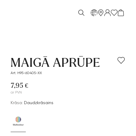
lv
MAIGĀ APRŪPE
Art. H95-60405-XX
7,95 €
ar PVN
Krāsa:
Daudzkrāsains