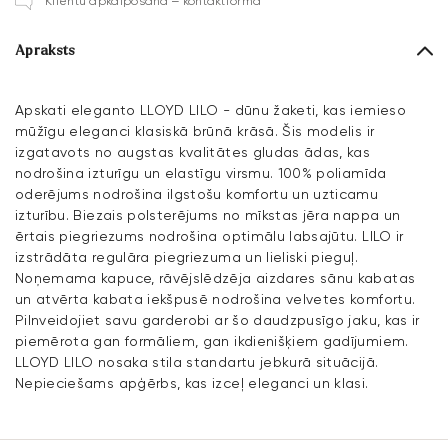
Klientu apkalpošana – kontaktforma
Apraksts
Apskati eleganto LLOYD LILO - dūnu žaketi, kas iemieso
mūžīgu eleganci klasiskā brūnā krāsā. Šis modelis ir
izgatavots no augstas kvalitātes gludas ādas, kas
nodrošina izturīgu un elastīgu virsmu. 100% poliamīda
oderējums nodrošina ilgstošu komfortu un uzticamu
izturību. Biezais polsterējums no mīkstas jēra nappa un
ērtais piegriezums nodrošina optimālu labsajūtu. LILO ir
izstrādāta regulāra piegriezuma un lieliski pieguļ.
Noņemama kapuce, rāvējslēdzēja aizdares sānu kabatas
un atvērta kabata iekšpusē nodrošina velvetes komfortu.
Pilnveidojiet savu garderobi ar šo daudzpusīgo jaku, kas ir
piemērota gan formāliem, gan ikdienišķiem gadījumiem.
LLOYD LILO nosaka stila standartu jebkurā situācijā.
Nepieciešams apģērbs, kas izceļ eleganci un klasi.