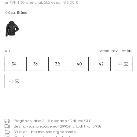
ar PVN
|
30 dienu labākā cena: 475,00 €
Krāsa:
Brūns
eu
Atrodi savu izmēru
34
36
38
40
42
44
46
Piegādes laiks 2 - 5 dienas ar DHL vai GLS
Bezmaksas piegāde no 129,90€, citādi tikai 5,95€
30 dienu bezmaksas atgriešanās