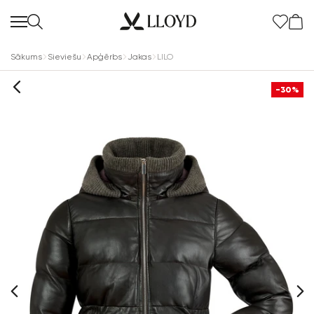
Sākums
Sieviešu
Apģērbs
Jakas
LILO
-30%